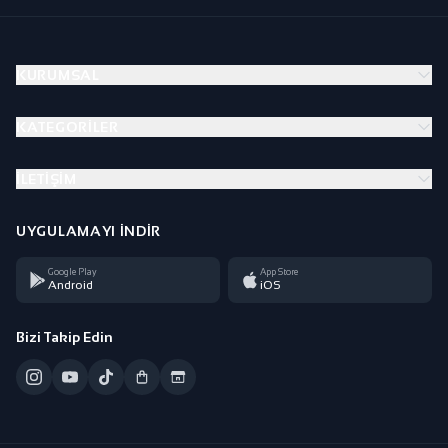
KURUMSAL
KATEGORILER
İLETIŞIM
UYGULAMAYI İNDIR
Google Play
App Store
Android
iOS
Bizi Takip Edin