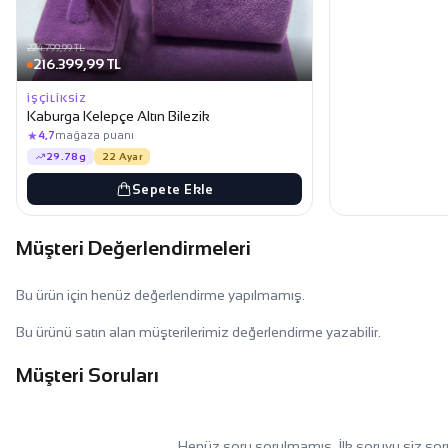
224.799,99 TL
216.399,99 TL
İŞÇILIKSIZ
Kaburga Kelepçe Altın Bilezik
★
4,7
mağaza puanı
29.78g
22 Ayar
Sepete Ekle
Müşteri Değerlendirmeleri
Bu ürün için henüz değerlendirme yapılmamış.
Bu ürünü satın alan müşterilerimiz değerlendirme yazabilir.
Müşteri Soruları
Henüz soru sorulmamış. İlk soruyu siz sor