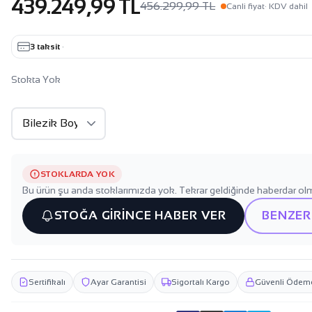
439.249,99 TL
456.299,99 TL
Canli fiyat
· KDV dahil
3 taksit
·
Stokta Yok
STOKLARDA YOK
Bu ürün şu anda stoklarımızda yok. Tekrar geldiğinde haberdar olm
STOĞA GİRİNCE HABER VER
BENZER
Sertifikalı
Ayar Garantisi
Sigortalı Kargo
Güvenli Ödem