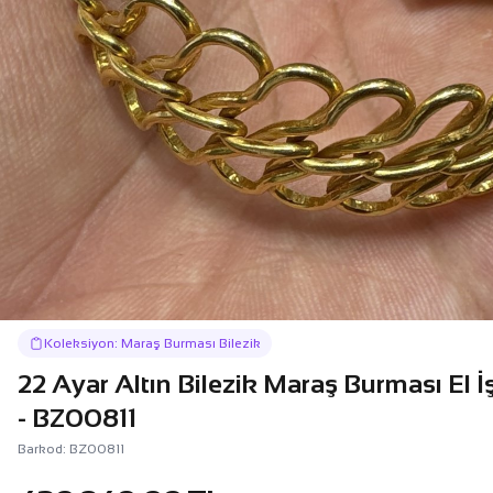
Koleksiyon: Maraş Burması Bilezik
22 Ayar Altın Bilezik Maraş Burması El İ
- BZ00811
Barkod: BZ00811