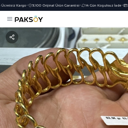
cretsiz Kargo
%100 Orijinal Ürün Garantisi
14 Gün Koşulsuz İade
3 
✦
✦
✦