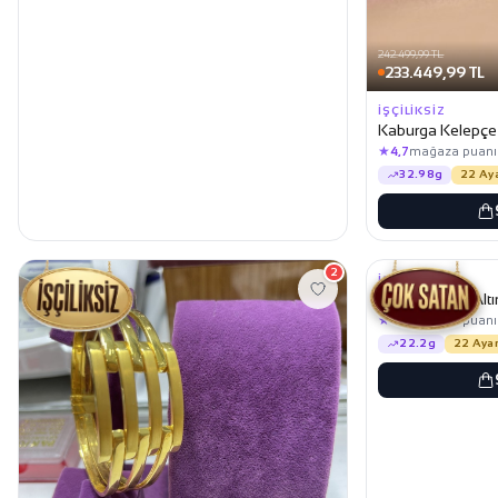
242.499,99 TL
233.449,99 TL
İŞÇILIKSIZ
Kaburga Kelepçe A
★
4,7
mağaza puanı
32.98g
22 Ay
158.399,99 TL
152.499,99 TL
2
İŞÇILIKSIZ
Zikzaklı Ajda Altı
★
4,7
mağaza puanı
22.2g
22 Ayar