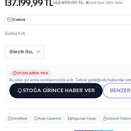
137.199,99 TL
142.499,99 TL
Canli fiyat
· KDV dahil
3 taksit
·
Stokta Yok
STOKLARDA YOK
Bu ürün şu anda stoklarımızda yok. Tekrar geldiğinde haberdar olm
STOĞA GİRİNCE HABER VER
BENZER
Sertifikalı
Ayar Garantisi
Sigortalı Kargo
Güvenli Ödem