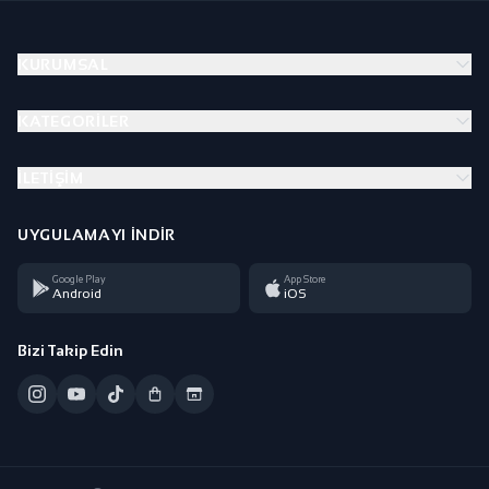
KURUMSAL
KATEGORILER
İLETIŞIM
UYGULAMAYI İNDIR
Google Play
App Store
Android
iOS
Bizi Takip Edin