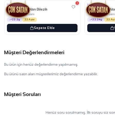
1
İŞÇILIKSIZ
İŞÇILIKSIZ
Zikzaklı Ajda Altın Bilezik
Zikzaklı Ajda Altı
★
★
4,7
mağaza puanı
4,7
mağaza puanı
22.2g
22 Ayar
22.24g
22 Ay
Sepete Ekle
Müşteri Değerlendirmeleri
Bu ürün için henüz değerlendirme yapılmamış.
Bu ürünü satın alan müşterilerimiz değerlendirme yazabilir.
Müşteri Soruları
Henüz soru sorulmamış. İlk soruyu siz sor