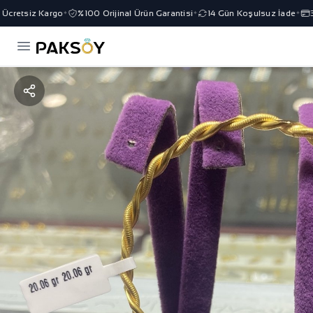
Ücretsiz Kargo
%100 Orijinal Ürün Garantisi
14 Gün Koşulsuz İade
3 
✦
✦
✦