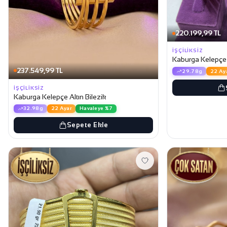
220.199,99 TL
İŞÇILIKSIZ
Kaburga Kelepçe A
237.549,99 TL
29.78g
22 Ay
İŞÇILIKSIZ
Kaburga Kelepçe Altın Bilezik
32.98g
22 Ayar
Havaleye %7
Sepete Ekle