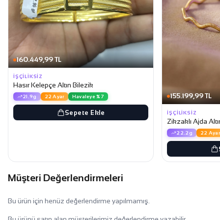
160.449,99 TL
İŞÇILIKSIZ
Hasır Kelepçe Altın Bilezik
155.199,99 TL
21.9g
22 Ayar
Havaleye %7
Sepete Ekle
İŞÇILIKSIZ
Zikzaklı Ajda Altı
22.2g
22 Ayar
Müşteri Değerlendirmeleri
Bu ürün için henüz değerlendirme yapılmamış.
Bu ürünü satın alan müşterilerimiz değerlendirme yazabilir.