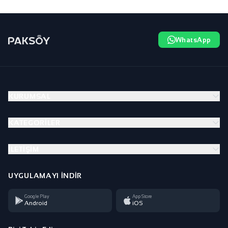
WhatsApp
KURUMSAL
KATEGORILER
İLETIŞIM
UYGULAMAYI İNDIR
Google Play
App Store
Android
iOS