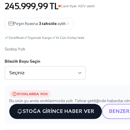
245.999,99 TL
Canli fiyat
· KDV dahil
Peşin fiyatına
3 taksitle
aylık
Sertifikalı
Sigortalı Kargo
14 Gün Kolay İade
Stokta Yok
Bilezik Boyu Seçin
STOKLARDA YOK
Bu ürün şu anda stoklarımızda yok. Tekrar geldiğinde haberdar olm
STOĞA GİRİNCE HABER VER
BENZER