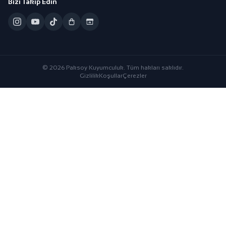
Bizi Takip Edin
© 2026 Paksoy Kuyumculuk. Tüm hakları saklıdır.
Gizlilik
Koşullar
Çerezler