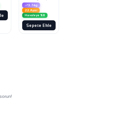
3.74g
22 Ayar
le
Havaleye %8
Sepete Ekle
sorun!