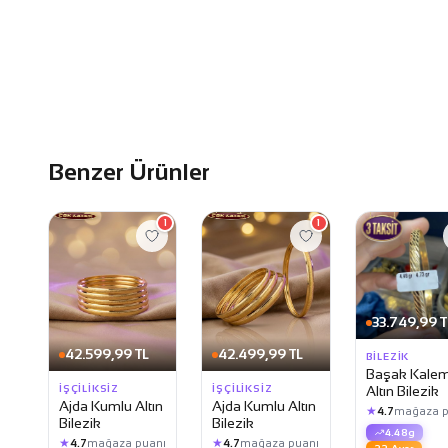
Benzer Ürünler
1
1
33.749,99 T
42.599,99 TL
42.499,99 TL
BILEZIK
Başak Kalem
İŞÇILIKSIZ
İŞÇILIKSIZ
Altın Bilezik
Ajda Kumlu Altın
Ajda Kumlu Altın
★
4.7
mağaza p
Bilezik
Bilezik
4.48g
★
★
4.7
mağaza puanı
4.7
mağaza puanı