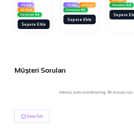
22 Ayar
5.61g
5.6g
22 Ayar
Havaleye %8
22 Ayar
Havaleye %8
Sepete Ek
Havaleye %8
Sepete Ekle
Sepete Ekle
Müşteri Soruları
Henüz soru sorulmamış. İlk soruyu siz 
Soru Sor