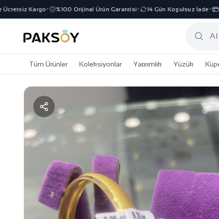
cretsiz Kargo
%100 Orijinal Ürün Garantisi
14 Gün Koşulsuz İade
3 T
✦
✦
✦
Tüm Ürünler
Koleksiyonlar
Yatırımlık
Yüzük
Küp