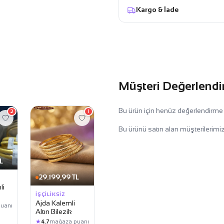
Kargo & İade
Müşteri Değerlendi
Bu ürün için henüz değerlendirme
2
1
Bu ürünü satın alan müşterilerimiz
L
29.199,99 TL
li
İŞÇILIKSIZ
Ajda Kalemli
uanı
Altın Bilezik
★
4.7
mağaza puanı