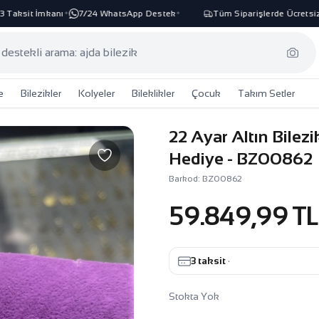
aksit İmkanı
7/24 WhatsApp Destek
Tüm Siparişlerde Ücretsiz K
✦
✦
e
Bilezikler
Kolyeler
Bileklikler
Çocuk
Takım Setler
22 Ayar Altın Bilez
Hediye - BZ00862
Barkod: BZ00862
59.849,99 TL
3 taksit
·
Stokta Yok