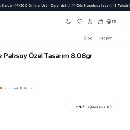
argo
%100 Orijinal Ürün Garantisi
14 Gün Koşulsuz İade
3 Taksit İmk
✦
✦
✦
TR
Blog
İletişim
ik Paksoy Özel Tasarım 8.08gr
Canli fiyat
· KDV dahil
★
4.7
mağaza puanı