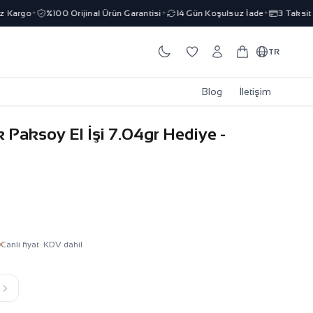
Kargo
%100 Orijinal Ürün Garantisi
14 Gün Koşulsuz İade
3 Taksit İm
✦
✦
✦
TR
Blog
İletişim
k Paksoy El İşi 7.04gr Hediye -
Canli fiyat
· KDV dahil
k