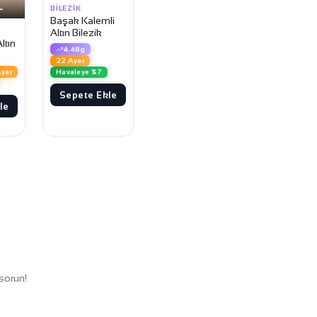
L
BILEZIK
Başak Kalemli
Altın Bilezik
ltın
4.48g
22 Ayar
yar
Havaleye %7
Sepete Ekle
le
sorun!