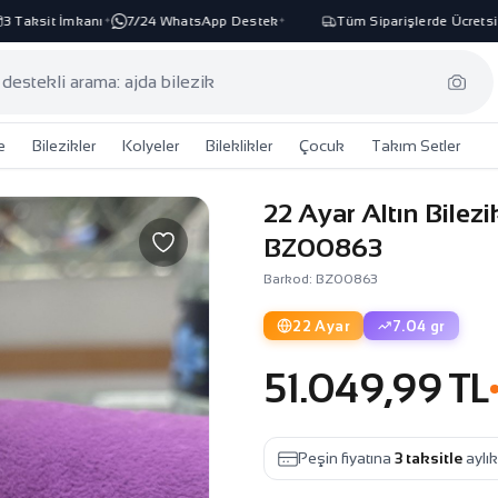
Taksit İmkanı
7/24 WhatsApp Destek
Tüm Siparişlerde Ücretsiz 
✦
✦
e
Bilezikler
Kolyeler
Bileklikler
Çocuk
Takım Setler
22 Ayar Altın Bilezi
BZ00863
Barkod: BZ00863
22 Ayar
7.04 gr
51.049,99 TL
Peşin fiyatına
3 taksitle
aylı