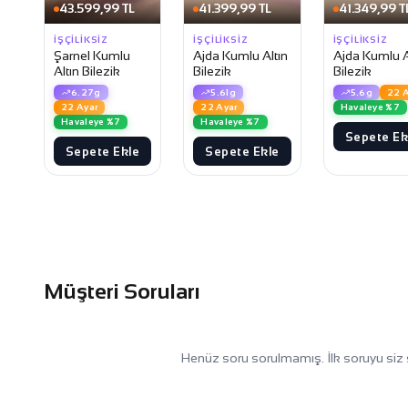
43.599,99 TL
41.399,99 TL
41.349,99 T
İŞÇILIKSIZ
İŞÇILIKSIZ
İŞÇILIKSIZ
Şarnel Kumlu
Ajda Kumlu Altın
Ajda Kumlu A
Altın Bilezik
Bilezik
Bilezik
6.27g
5.61g
5.6g
22 A
22 Ayar
22 Ayar
Havaleye %7
Havaleye %7
Havaleye %7
Sepete Ek
Sepete Ekle
Sepete Ekle
Müşteri Soruları
Henüz soru sorulmamış. İlk soruyu siz 