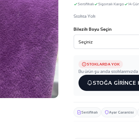
Sertifikalı
Sigortalı Kargo
14 Gü
Stokta Yok
Bilezik Boyu Seçin
STOKLARDA YOK
Bu ürün şu anda stoklarımızda 
STOĞA GİRİNCE
Sertifikalı
Ayar Garantisi