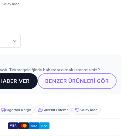
n Kolay İade
yok. Tekrar geldiğinde haberdar olmak ister misiniz?
 HABER VER
BENZER ÜRÜNLERİ GÖR
Sigortalı Kargo
Güvenli Ödeme
Kolay İade
VISA
TROY
AMEX