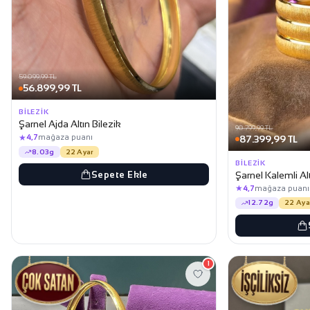
59.099,99 TL
56.899,99 TL
BILEZIK
Şarnel Ajda Altın Bilezik
90.799,99 TL
★
4,7
mağaza puanı
87.399,99 TL
8.03g
22 Ayar
BILEZIK
Sepete Ekle
Şarnel Kalemli Alt
★
4,7
mağaza puanı
12.72g
22 Aya
1