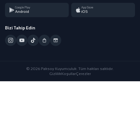
Google Play
App Store
Android
iOS
Bizi Takip Edin
© 2026 Paksoy Kuyumculuk. Tüm hakları saklıdır.
Gizlilik
Koşullar
Çerezler