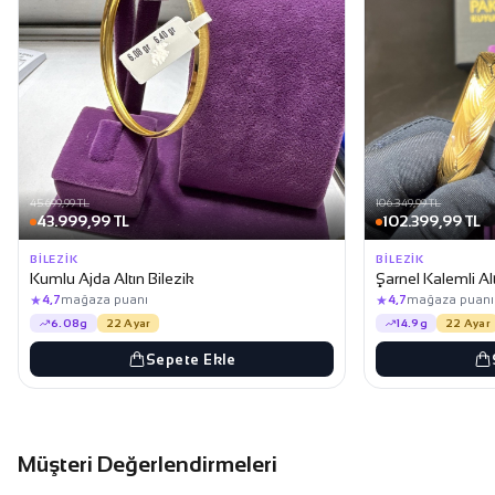
45.699,99 TL
106.349,99 TL
43.999,99 TL
102.399,99 TL
BILEZIK
BILEZIK
Kumlu Ajda Altın Bilezik
Şarnel Kalemli Alt
★
★
4,7
mağaza puanı
4,7
mağaza puanı
6.08g
22 Ayar
14.9g
22 Ayar
Sepete Ekle
Müşteri Değerlendirmeleri