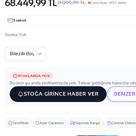
68.449,99 TL
71.099,99 TL
Canli fiyat
· KDV dahil
3 taksit
·
Stokta Yok
STOKLARDA YOK
Bu ürün şu anda stoklarımızda yok. Tekrar geldiğinde haberdar olm
STOĞA GİRİNCE HABER VER
BENZER
Sertifikalı
Ayar Garantisi
Sigortalı Kargo
Güvenli Ödem