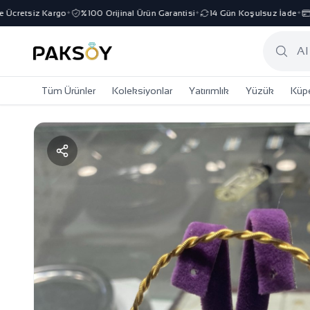
cretsiz Kargo
%100 Orijinal Ürün Garantisi
14 Gün Koşulsuz İade
3 
✦
✦
✦
Tüm Ürünler
Koleksiyonlar
Yatırımlık
Yüzük
Küp