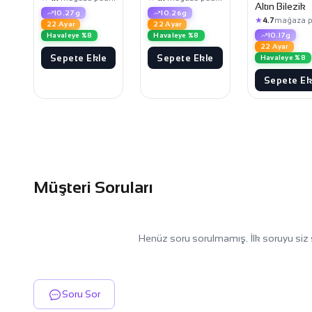
Altın Bilezik
10.27g
10.26g
★
4.7
mağaza p
22 Ayar
22 Ayar
10.17g
Havaleye %8
Havaleye %8
22 Ayar
Sepete Ekle
Sepete Ekle
Havaleye %8
Sepete Ek
Müşteri Soruları
Henüz soru sorulmamış. İlk soruyu siz 
Soru Sor