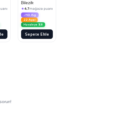
Bilezik
★
uanı
4.7
mağaza puanı
10.15g
22 Ayar
Havaleye %8
le
Sepete Ekle
sorun!