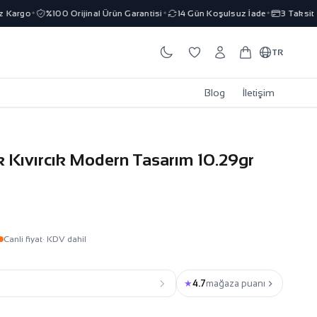
argo
%100 Orijinal Ürün Garantisi
14 Gün Koşulsuz İade
3 Taksit İm
✦
✦
✦
TR
Blog
İletişim
ik Kıvırcık Modern Tasarım 10.29gr
Canli fiyat
· KDV dahil
★
4.7
mağaza puanı