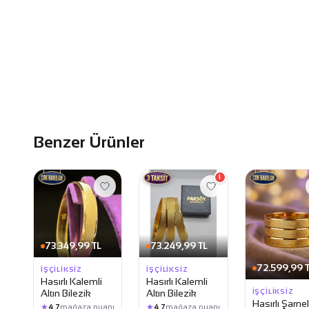
Benzer Ürünler
1
73.349,99 TL
73.249,99 TL
72.599,99 
İŞÇILIKSIZ
İŞÇILIKSIZ
Hasırlı Kalemli
Hasırlı Kalemli
İŞÇILIKSIZ
Altın Bilezik
Altın Bilezik
Hasırlı Şarnel
★
★
4.7
mağaza puanı
4.7
mağaza puanı