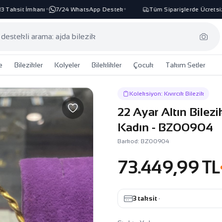
Taksit İmkanı
7/24 WhatsApp Destek
Tüm Siparişlerde Ücretsiz K
✦
✦
e
Bilezikler
Kolyeler
Bileklikler
Çocuk
Takım Setler
Koleksiyon: Kıvırcık Bilezik
22 Ayar Altın Bilez
Kadın - BZ00904
Barkod: BZ00904
73.449,99 TL
3 taksit
·