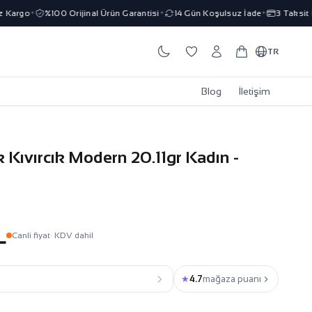
Kargo
%100 Orijinal Ürün Garantisi
14 Gün Koşulsuz İade
3 Taksit İm
✦
✦
✦
TR
Blog
İletişim
k Kıvırcık Modern 20.11gr Kadın -
L
Canli fiyat
· KDV dahil
★
4.7
mağaza puanı