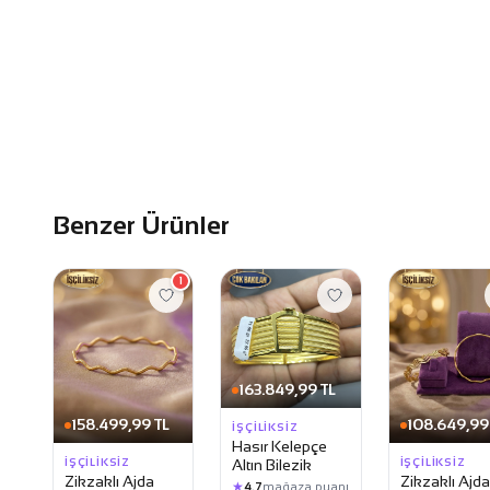
Benzer Ürünler
1
163.849,99 TL
158.499,99 TL
108.649,99
İŞÇILIKSIZ
Hasır Kelepçe
İŞÇILIKSIZ
İŞÇILIKSIZ
Altın Bilezik
Zikzaklı Ajda
Zikzaklı Ajda
★
4.7
mağaza puanı