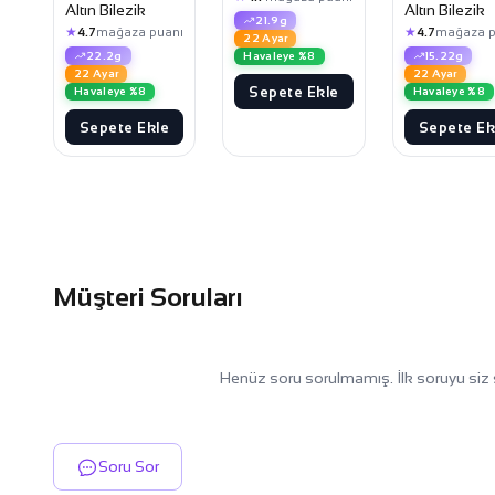
Altın Bilezik
Altın Bilezik
21.9g
★
★
4.7
mağaza puanı
4.7
mağaza p
22 Ayar
22.2g
15.22g
Havaleye %8
22 Ayar
22 Ayar
Sepete Ekle
Havaleye %8
Havaleye %8
Sepete Ekle
Sepete Ek
Müşteri Soruları
Henüz soru sorulmamış. İlk soruyu siz 
Soru Sor