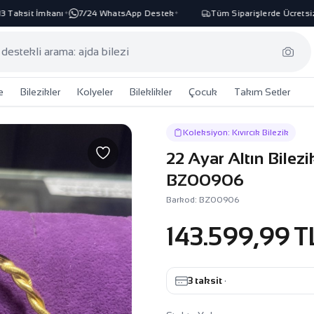
Taksit İmkanı
7/24 WhatsApp Destek
Tüm Siparişlerde Ücretsiz 
✦
✦
e
Bilezikler
Kolyeler
Bileklikler
Çocuk
Takım Setler
Koleksiyon: Kıvırcık Bilezik
22 Ayar Altın Bilezi
BZ00906
Barkod: BZ00906
143.599,99 T
3 taksit
·