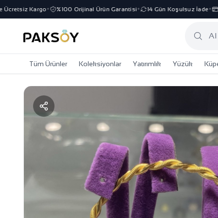
cretsiz Kargo
%100 Orijinal Ürün Garantisi
14 Gün Koşulsuz İade
3 
✦
✦
✦
Tüm Ürünler
Koleksiyonlar
Yatırımlık
Yüzük
Küp