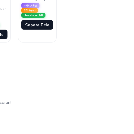
14.49g
uanı
22 Ayar
Havaleye %8
Sepete Ekle
le
sorun!