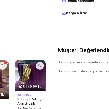
Teknik Özellikler
Kargo & İade
Müşteri Değerlendi
Bu ürün için henüz değerlendirme
2
Bu ürünü satın alan müşterilerimiz
108.449,99 TL
 TL
İŞÇILIKSIZ
Kaburga Kelepçe
Altın Bilezik
★
4.7
mağaza puanı