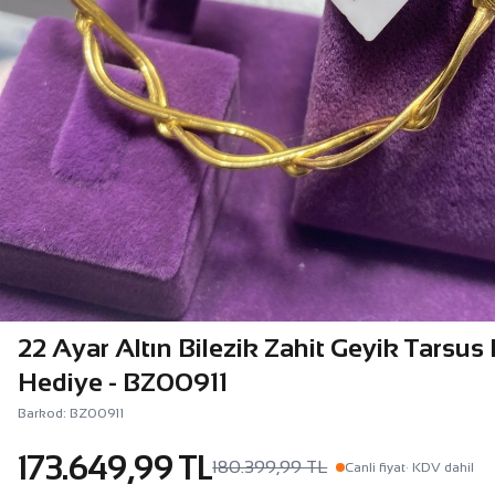
22 Ayar Altın Bilezik Zahit Geyik Tarsus
Hediye - BZ00911
Barkod: BZ00911
173.649,99 TL
180.399,99 TL
Canli fiyat
· KDV dahil