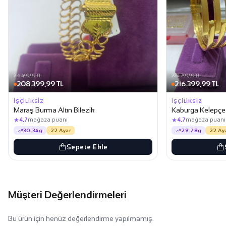
216.499,99 TL
224.799,99 TL
208.399,99 TL
216.399,99 TL
İŞÇILIKSIZ
İŞÇILIKSIZ
Maraş Burma Altın Bilezik
Kaburga Kelepçe A
★
★
4,7
mağaza puanı
4,7
mağaza puanı
30.34g
22 Ayar
29.78g
22 Ay
Sepete Ekle
Müşteri Değerlendirmeleri
Bu ürün için henüz değerlendirme yapılmamış.