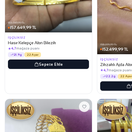
163.749,99 TL
157.649,99 TL
İŞÇILIKSIZ
Hasır Kelepçe Altın Bilezik
158.399,99 TL
★
4,7
mağaza puanı
152.499,99 TL
21.9g
22 Ayar
İŞÇILIKSIZ
Sepete Ekle
Zikzaklı Ajda Altı
★
4,7
mağaza puanı
22.2g
22 Ayar