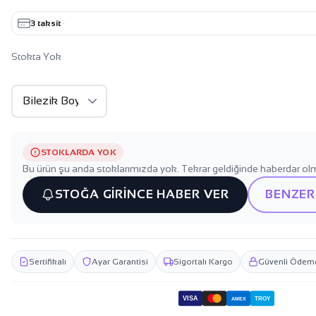
3 taksit
·
Stokta Yok
STOKLARDA YOK
Bu ürün şu anda stoklarımızda yok. Tekrar geldiğinde haberdar olm
STOĞA GİRİNCE HABER VER
BENZER
Sertifikalı
Ayar Garantisi
Sigortalı Kargo
Güvenli Ödem
VISA
TROY
AMEX