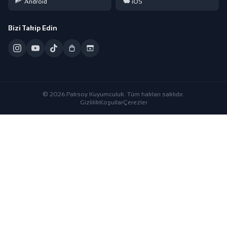
Android
iOS
Bizi Takip Edin
© 2026 Paksoy Kuyumculuk. Tüm hakları saklıdır.
Gizlilik
Koşullar
Çerezler