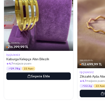
224.799,99 TL
216.399,99 TL
İŞÇILIKSIZ
Kaburga Kelepçe Altın Bilezik
158.399,99 TL
★
4,7
mağaza puanı
152.499,99 TL
29.78g
22 Ayar
İŞÇILIKSIZ
Sepete Ekle
Zikzaklı Ajda Altı
★
4,7
mağaza puanı
22.2g
22 Ayar