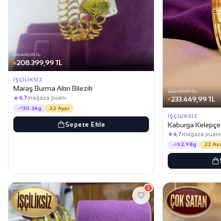
216.499,99 TL
208.399,99 TL
İŞÇILIKSIZ
Maraş Burma Altın Bilezik
242.499,99 TL
★
4,7
mağaza puanı
233.449,99 TL
30.34g
22 Ayar
İŞÇILIKSIZ
Sepete Ekle
Kaburga Kelepçe A
★
4,7
mağaza puanı
32.98g
22 Ay
2