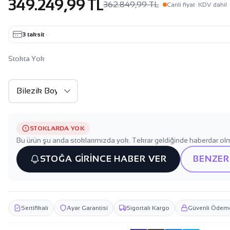
349.249,99 TL
362.849,99 TL
Canli fiyat
· KDV dahil
3 taksit
·
Stokta Yok
STOKLARDA YOK
Bu ürün şu anda stoklarımızda yok. Tekrar geldiğinde haberdar olm
STOĞA GİRİNCE HABER VER
BENZER
Sertifikalı
Ayar Garantisi
Sigortalı Kargo
Güvenli Ödem