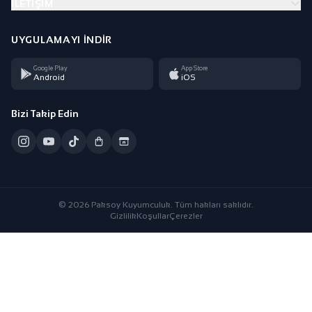
İLETIŞIM
UYGULAMAYI İNDIR
Google Play
App Store
Android
iOS
Bizi Takip Edin
© 2026 Paksoy Kuyumculuk. Tüm hakları saklıdır.
Gizlilik
Koşullar
Çerezler