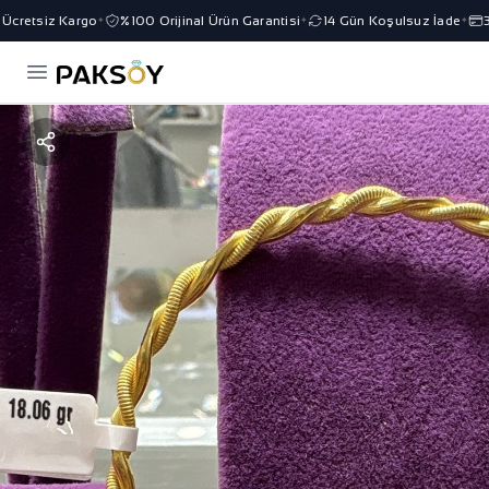
cretsiz Kargo
%100 Orijinal Ürün Garantisi
14 Gün Koşulsuz İade
3 T
✦
✦
✦