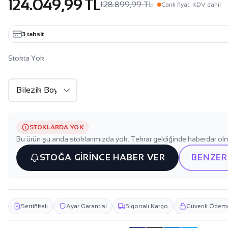
124.049,99 TL
128.899,99 TL
Canli fiyat
· KDV dahil
3 taksit
·
Stokta Yok
STOKLARDA YOK
Bu ürün şu anda stoklarımızda yok. Tekrar geldiğinde haberdar olm
STOĞA GİRİNCE HABER VER
BENZER
Sertifikalı
Ayar Garantisi
Sigortalı Kargo
Güvenli Ödem