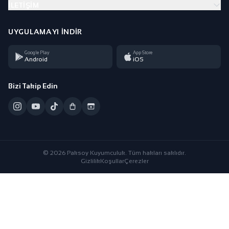
İLETIŞIM
UYGULAMAYI İNDIR
Google Play
App Store
Android
iOS
Bizi Takip Edin
© 2026 Paksoy Kuyumculuk. Tüm hakları saklıdır.
Gizlilik
Koşullar
Çerezler