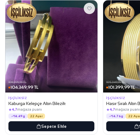
108.399,99 TL
105.349,99 TL
104.349,99 TL
101.399,99 TL
İŞÇILIKSIZ
İŞÇILIKSIZ
Kaburga Kelepçe Altın Bilezik
Hasır Sıralı Altın 
★
★
4,7
mağaza puanı
4,7
mağaza puanı
14.49g
22 Ayar
14.76g
22 Aya
Sepete Ekle