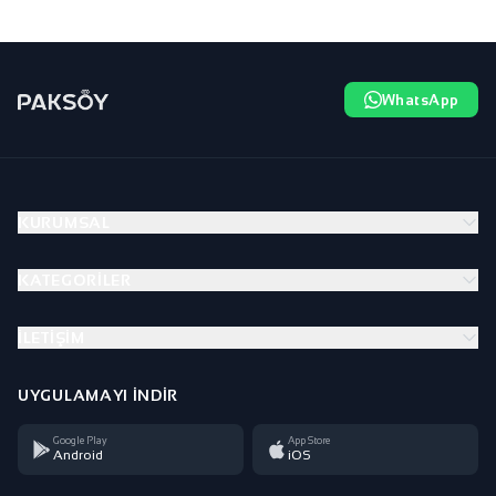
WhatsApp
KURUMSAL
KATEGORILER
İLETIŞIM
UYGULAMAYI İNDIR
Google Play
App Store
Android
iOS