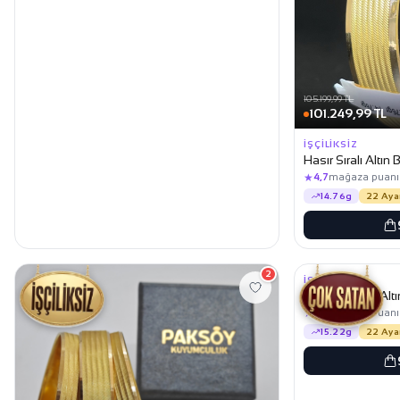
105.199,99 TL
101.249,99 TL
İŞÇILIKSIZ
Hasır Sıralı Altın 
★
4,7
mağaza puanı
14.76g
22 Aya
108.499,99 TL
104.449,99 TL
2
İŞÇILIKSIZ
Zikzaklı Ajda Altı
★
4,7
mağaza puanı
15.22g
22 Aya