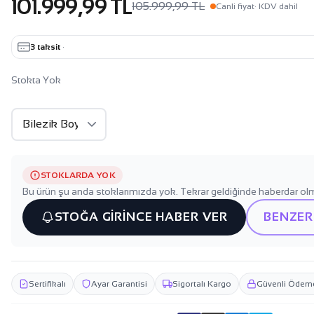
101.999,99 TL
105.999,99 TL
Canli fiyat
· KDV dahil
3 taksit
·
Stokta Yok
STOKLARDA YOK
Bu ürün şu anda stoklarımızda yok. Tekrar geldiğinde haberdar olm
STOĞA GİRİNCE HABER VER
BENZER
Sertifikalı
Ayar Garantisi
Sigortalı Kargo
Güvenli Ödem