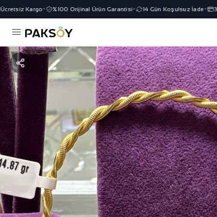
cretsiz Kargo
%100 Orijinal Ürün Garantisi
14 Gün Koşulsuz İade
3 T
✦
✦
✦