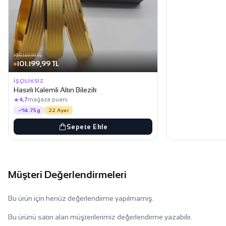
105.149,99 TL
101.199,99 TL
İŞÇILIKSIZ
Hasırlı Kalemli Altın Bilezik
★
4,7
mağaza puanı
14.75g
22 Ayar
Sepete Ekle
Müşteri Değerlendirmeleri
Bu ürün için henüz değerlendirme yapılmamış.
Bu ürünü satın alan müşterilerimiz değerlendirme yazabilir.