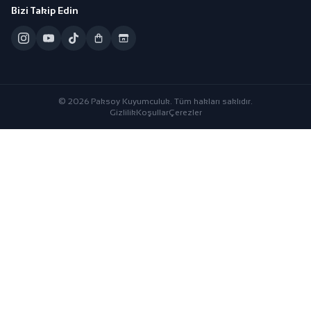
Bizi Takip Edin
© 2026 Paksoy Kuyumculuk. Tüm hakları saklıdır.
Gizlilik
Koşullar
Çerezler