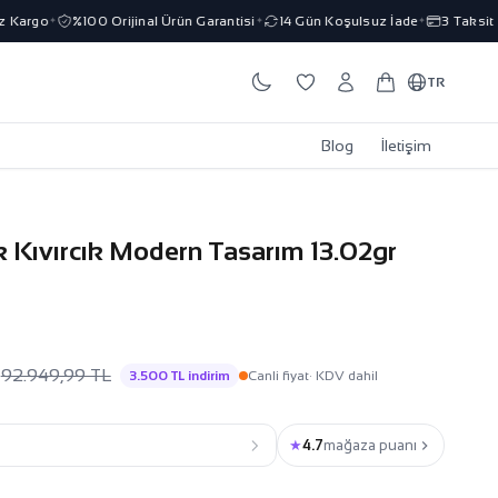
Kargo
%100 Orijinal Ürün Garantisi
14 Gün Koşulsuz İade
3 Taksit İm
✦
✦
✦
TR
Blog
İletişim
ik Kıvırcık Modern Tasarım 13.02gr
L
92.949,99 TL
3.500 TL indirim
Canli fiyat
· KDV dahil
★
4.7
mağaza puanı