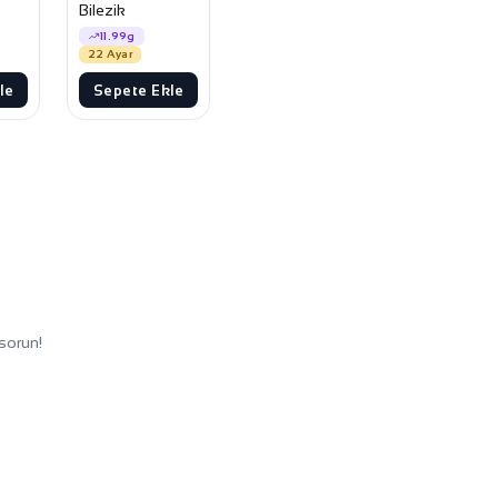
Bilezik
11.99g
22 Ayar
le
Sepete Ekle
sorun!