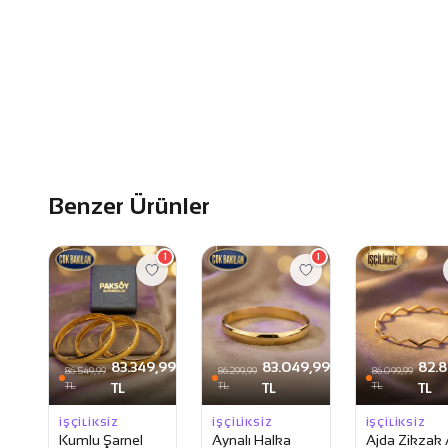
Benzer Ürünler
1
1
83.349,99
83.049,99
82.8
86.549,99
86.299,99
86.099,99
TL
TL
TL
TL
TL
TL
İŞÇILIKSIZ
İŞÇILIKSIZ
İŞÇILIKSIZ
Kumlu Şarnel
Aynalı Halka
Ajda Zikzak A