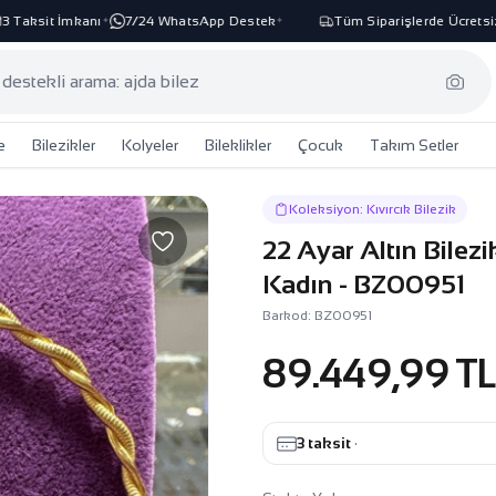
Taksit İmkanı
7/24 WhatsApp Destek
Tüm Siparişlerde Ücretsiz 
✦
✦
e
Bilezikler
Kolyeler
Bileklikler
Çocuk
Takım Setler
Koleksiyon: Kıvırcık Bilezik
22 Ayar Altın Bilez
Kadın - BZ00951
Barkod: BZ00951
89.449,99 T
3 taksit
·