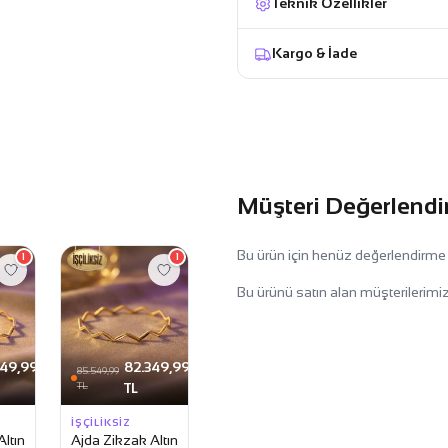
Teknik Özellikler
Kargo & İade
Müşteri Değerlendi
Bu ürün için henüz değerlendirme
1
1
Bu ürünü satın alan müşterilerimiz
49,99
82.349,99
85.549,99
TL
TL
İŞÇILIKSIZ
ltın
Ajda Zikzak Altın