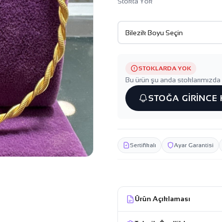
Stokta Yok
STOKLARDA YOK
Bu ürün şu anda stoklarımızda 
STOĞA GİRİNCE
Sertifikalı
Ayar Garantisi
Ürün Açıklaması