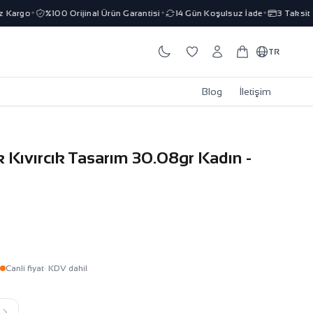
argo
%100 Orijinal Ürün Garantisi
14 Gün Koşulsuz İade
3 Taksit İm
✦
✦
✦
TR
Blog
İletişim
ik Kıvırcık Tasarım 30.08gr Kadın -
Canli fiyat
· KDV dahil
k