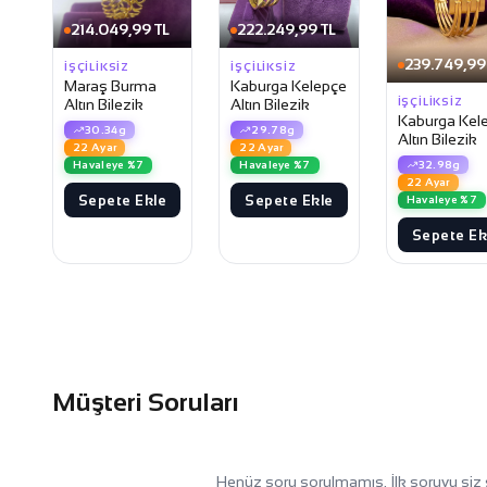
214.049,99 TL
222.249,99 TL
239.749,99
İŞÇILIKSIZ
İŞÇILIKSIZ
Maraş Burma
Kaburga Kelepçe
İŞÇILIKSIZ
Altın Bilezik
Altın Bilezik
Kaburga Kel
30.34g
29.78g
Altın Bilezik
22 Ayar
22 Ayar
32.98g
Havaleye %7
Havaleye %7
22 Ayar
Sepete Ekle
Sepete Ekle
Havaleye %7
Sepete Ek
Müşteri Soruları
Henüz soru sorulmamış. İlk soruyu siz 