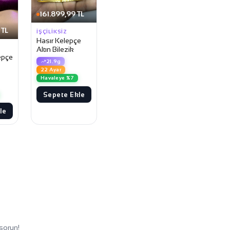
161.899,99 TL
 TL
İŞÇILIKSIZ
Hasır Kelepçe
Altın Bilezik
epçe
21.9g
22 Ayar
Havaleye %7
Sepete Ekle
le
sorun!