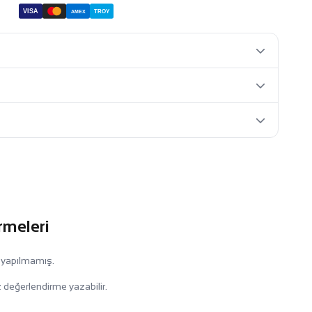
VISA
TROY
AMEX
rmeleri
 yapılmamış.
 değerlendirme yazabilir.