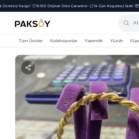
cretsiz Kargo
%100 Orijinal Ürün Garantisi
14 Gün Koşulsuz İade
3 
✦
✦
✦
Tüm Ürünler
Koleksiyonlar
Yatırımlık
Yüzük
Küp