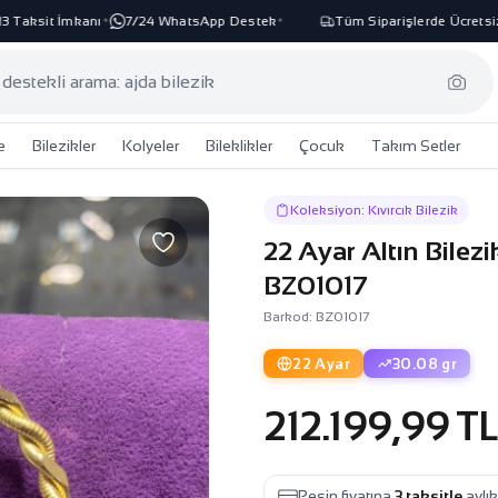
Taksit İmkanı
7/24 WhatsApp Destek
Tüm Siparişlerde Ücretsiz K
✦
✦
e
Bilezikler
Kolyeler
Bileklikler
Çocuk
Takım Setler
Koleksiyon: Kıvırcık Bilezik
22 Ayar Altın Bilez
BZ01017
Barkod: BZ01017
22 Ayar
30.08 gr
212.199,99 TL
Peşin fiyatına
3 taksitle
aylı