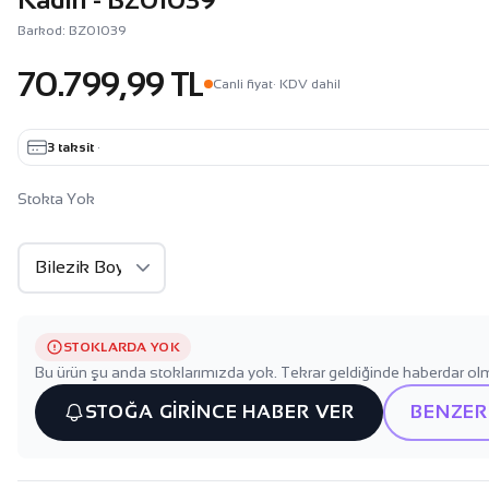
Barkod: BZ01039
70.799,99 TL
Canli fiyat
· KDV dahil
3 taksit
·
Stokta Yok
STOKLARDA YOK
Bu ürün şu anda stoklarımızda yok. Tekrar geldiğinde haberdar olm
STOĞA GİRİNCE HABER VER
BENZER