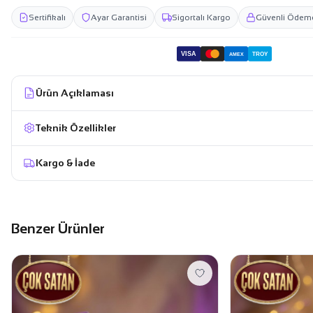
Sertifikalı
Ayar Garantisi
Sigortalı Kargo
Güvenli Ödem
VISA
TROY
AMEX
Ürün Açıklaması
Teknik Özellikler
Kargo & İade
Benzer Ürünler