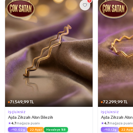
1
71.549,99 TL
72.299,99 TL
İŞÇILIKSIZ
İŞÇILIKSIZ
Ajda Zikzak Altın Bilezik
Ajda Zikzak Altın
★
★
4.7
mağaza puanı
4.7
mağaza puanı
10.02g
22 Ayar
Havaleye %8
10.12g
22 Aya