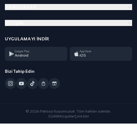
KATEGORILER
İLETIŞIM
UYGULAMAYI İNDIR
Google Play
App Store
Android
iOS
Bizi Takip Edin
© 2026 Paksoy Kuyumculuk. Tüm hakları saklıdır.
Gizlilik
Koşullar
Çerezler