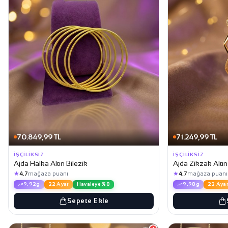
70.849,99 TL
71.249,99 TL
İŞÇILIKSIZ
İŞÇILIKSIZ
Ajda Halka Altın Bilezik
Ajda Zikzak Altın
★
★
4.7
mağaza puanı
4.7
mağaza puanı
9.92g
22 Ayar
Havaleye %8
9.98g
22 Ayar
Sepete Ekle