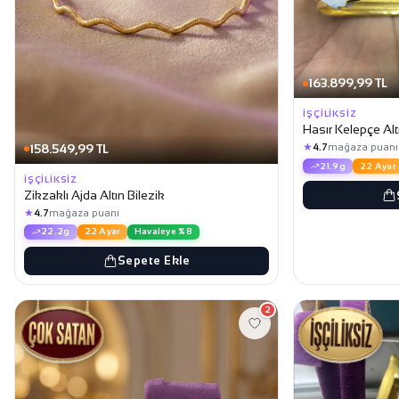
163.899,99 TL
İŞÇILIKSIZ
Hasır Kelepçe Alt
★
158.549,99 TL
4.7
mağaza puanı
21.9g
22 Ayar
İŞÇILIKSIZ
Zikzaklı Ajda Altın Bilezik
★
4.7
mağaza puanı
22.2g
22 Ayar
Havaleye %8
Sepete Ekle
2