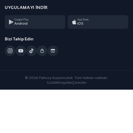
UYGULAMAYI İNDIR
Google Play
App Store
Android
iOS
Bizi Takip Edin
© 2026 Paksoy Kuyumculuk. Tüm hakları saklıdır.
Gizlilik
Koşullar
Çerezler