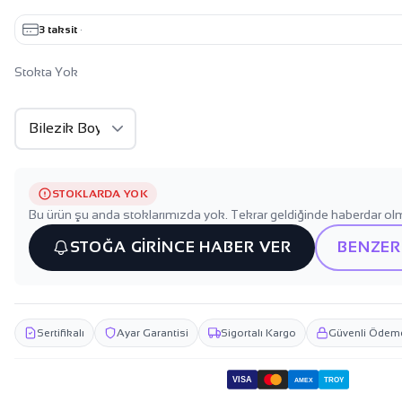
3 taksit
·
Stokta Yok
STOKLARDA YOK
Bu ürün şu anda stoklarımızda yok. Tekrar geldiğinde haberdar olm
STOĞA GİRİNCE HABER VER
BENZER
Sertifikalı
Ayar Garantisi
Sigortalı Kargo
Güvenli Ödem
VISA
TROY
AMEX