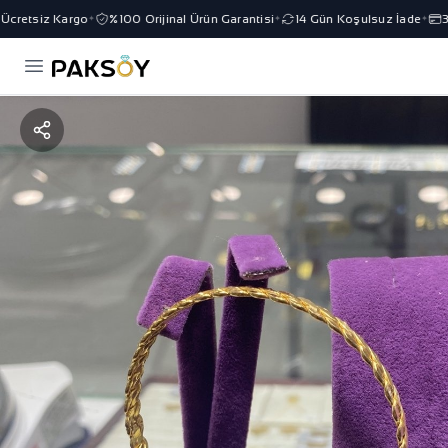
retsiz Kargo
%100 Orijinal Ürün Garantisi
14 Gün Koşulsuz İade
3 T
✦
✦
✦