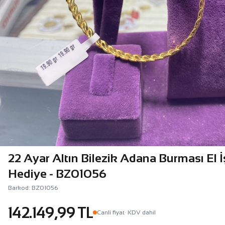
22 Ayar Altın Bilezik Adana Burması El İ
Hediye - BZ01056
Barkod: BZ01056
142.149,99 TL
Canli fiyat
· KDV dahil