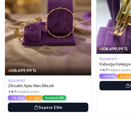
108.499,99 TL
İŞÇILIKSIZ
Kaburga Kelepçe A
★
108.699,99 TL
4.7
mağaza puanı
14.49g
22 Aya
İŞÇILIKSIZ
Zikzaklı Ajda Altın Bilezik
★
4.7
mağaza puanı
15.22g
22 Ayar
Havaleye %8
Sepete Ekle