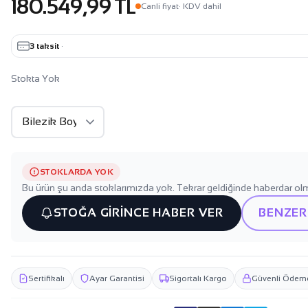
180.549,99 TL
Canli fiyat
· KDV dahil
3 taksit
·
Stokta Yok
STOKLARDA YOK
Bu ürün şu anda stoklarımızda yok. Tekrar geldiğinde haberdar olm
STOĞA GİRİNCE HABER VER
BENZER
Sertifikalı
Ayar Garantisi
Sigortalı Kargo
Güvenli Ödem