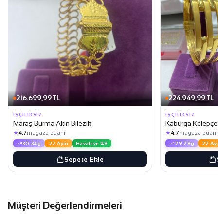
216.699,99 TL
224.949,99 TL
İŞÇILIKSIZ
İŞÇILIKSIZ
Maraş Burma Altın Bilezik
Kaburga Kelepçe A
★
★
4.7
mağaza puanı
4.7
mağaza puanı
30.34g
22 Ayar
Havaleye %8
29.78g
22 Ay
Sepete Ekle
Müşteri Değerlendirmeleri