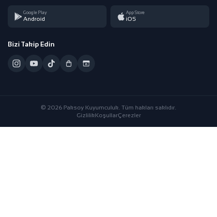
Google Play
App Store
Android
iOS
Bizi Takip Edin
© 2026 Paksoy Kuyumculuk. Tüm hakları saklıdır.
Gizlilik
Koşullar
Çerezler