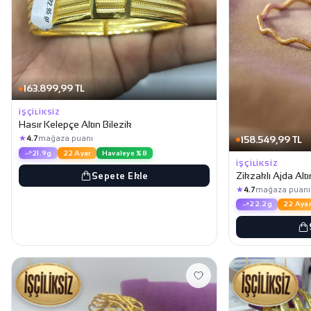
163.899,99 TL
İŞÇILIKSIZ
Hasır Kelepçe Altın Bilezik
★
158.549,99 TL
4.7
mağaza puanı
21.9g
22 Ayar
Havaleye %8
İŞÇILIKSIZ
Zikzaklı Ajda Altı
Sepete Ekle
★
4.7
mağaza puanı
22.2g
22 Ayar