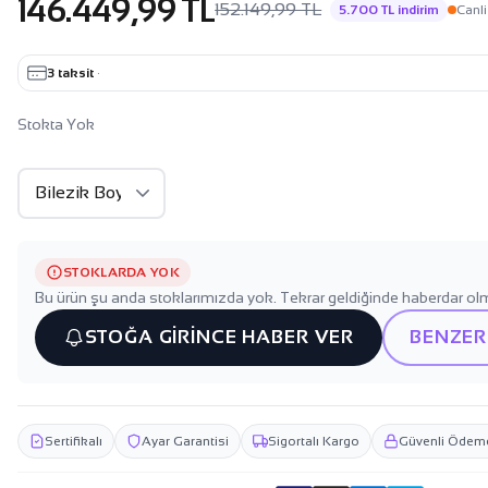
146.449,99 TL
152.149,99 TL
5.700 TL indirim
Canli
3 taksit
·
Stokta Yok
STOKLARDA YOK
Bu ürün şu anda stoklarımızda yok. Tekrar geldiğinde haberdar olm
STOĞA GİRİNCE HABER VER
BENZER
Sertifikalı
Ayar Garantisi
Sigortalı Kargo
Güvenli Ödem