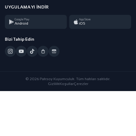
UYGULAMAYI İNDIR
Google Play
App Store
Android
iOS
Bizi Takip Edin
© 2026 Paksoy Kuyumculuk. Tüm hakları saklıdır.
Gizlilik
Koşullar
Çerezler