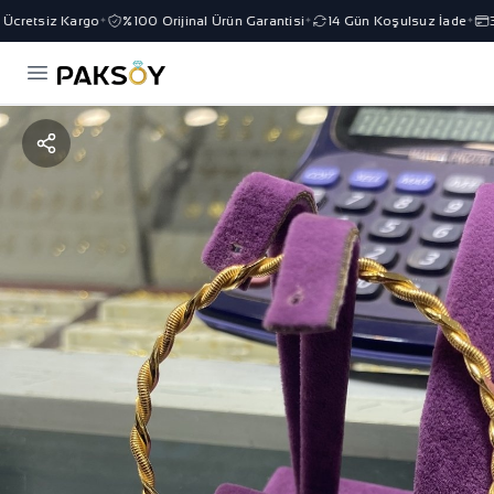
cretsiz Kargo
%100 Orijinal Ürün Garantisi
14 Gün Koşulsuz İade
3 T
✦
✦
✦