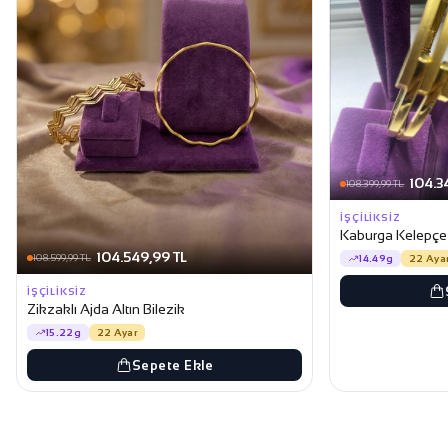
104.3
108.399,99 TL
İŞÇILIKSIZ
Kaburga Kelepçe A
104.549,99 TL
108.599,99 TL
14.49g
22 Aya
İŞÇILIKSIZ
Zikzaklı Ajda Altın Bilezik
15.22g
22 Ayar
Sepete Ekle