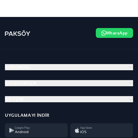
WhatsApp
KURUMSAL
KATEGORILER
İLETIŞIM
UYGULAMAYI İNDIR
Google Play
App Store
Android
iOS