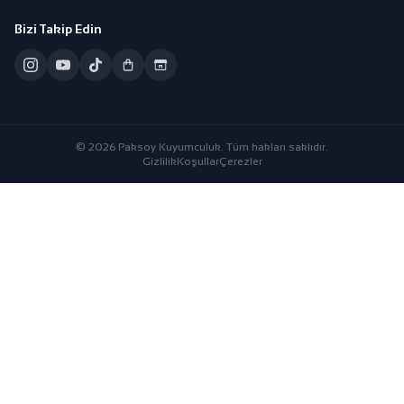
Bizi Takip Edin
© 2026 Paksoy Kuyumculuk. Tüm hakları saklıdır.
Gizlilik
Koşullar
Çerezler