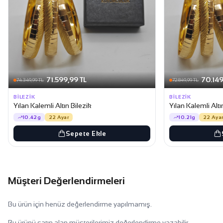
71.599,99 TL
70.149
74.349,99 TL
72.849,99 TL
BILEZIK
BILEZIK
Yılan Kalemli Altın Bilezik
Yılan Kalemli Altı
10.42g
22 Ayar
10.21g
22 Aya
Sepete Ekle
Müşteri Değerlendirmeleri
Bu ürün için henüz değerlendirme yapılmamış.
Bu ürünü satın alan müşterilerimiz değerlendirme yazabilir.