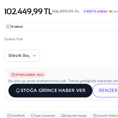
102.449,99 TL
106.399,99 TL
3.950 TL indirim
Canl
3 taksit
·
Stokta Yok
STOKLARDA YOK
Bu ürün şu anda stoklarımızda yok. Tekrar geldiğinde haberdar olm
STOĞA GİRİNCE HABER VER
BENZER
Sertifikalı
Ayar Garantisi
Sigortalı Kargo
Güvenli Ödem