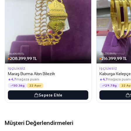
216.499,99 TL
224.799,99 TL
208.399,99 TL
216.399,99 TL
İŞÇILIKSIZ
İŞÇILIKSIZ
Maraş Burma Altın Bilezik
Kaburga Kelepçe A
★
★
4,7
mağaza puanı
4,7
mağaza puanı
30.34g
22 Ayar
29.78g
22 Ay
Sepete Ekle
Müşteri Değerlendirmeleri