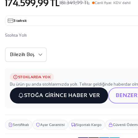
174.599,99 TL
181.349,99 TL
Canli fiyat
· KDV dahil
3 taksit
·
Stokta Yok
STOKLARDA YOK
Bu ürün şu anda stoklarımızda yok. Tekrar geldiğinde haberdar olm
STOĞA GİRİNCE HABER VER
BENZER
Sertifikalı
Ayar Garantisi
Sigortalı Kargo
Güvenli Ödem