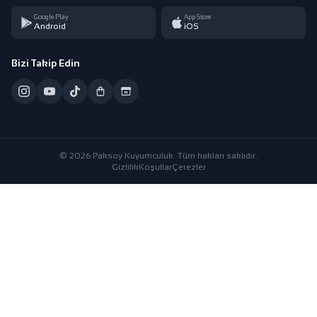
Google Play
App Store
Android
iOS
Bizi Takip Edin
© 2026 Paksoy Kuyumculuk. Tüm hakları saklıdır.
Gizlilik
Koşullar
Çerezler