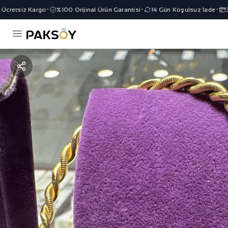
cretsiz Kargo
%100 Orijinal Ürün Garantisi
14 Gün Koşulsuz İade
3 T
✦
✦
✦