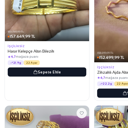
163.749,99 TL
157.649,99 TL
İŞÇILIKSIZ
Hasır Kelepçe Altın Bilezik
158.399,99 TL
★
4,7
mağaza puanı
152.499,99 TL
21.9g
22 Ayar
İŞÇILIKSIZ
Sepete Ekle
Zikzaklı Ajda Altı
★
4,7
mağaza puanı
22.2g
22 Ayar