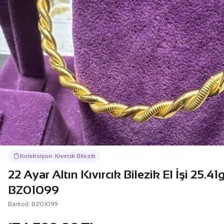
Koleksiyon: Kıvırcık Bilezik
22 Ayar Altın Kıvırcık Bilezik El İşi 25.41
BZ01099
Barkod: BZ01099