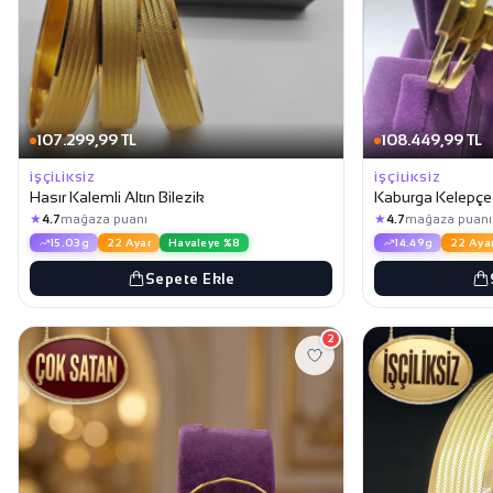
107.299,99 TL
108.449,99 TL
İŞÇILIKSIZ
İŞÇILIKSIZ
Hasır Kalemli Altın Bilezik
Kaburga Kelepçe A
★
★
4.7
mağaza puanı
4.7
mağaza puanı
15.03g
22 Ayar
Havaleye %8
14.49g
22 Aya
Sepete Ekle
2