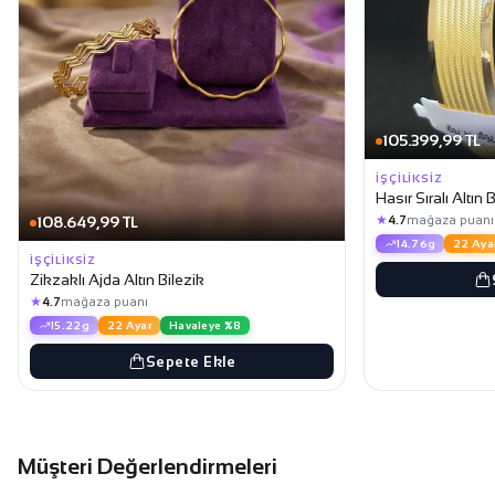
105.399,99 TL
İŞÇILIKSIZ
Hasır Sıralı Altın 
★
108.649,99 TL
4.7
mağaza puanı
14.76g
22 Aya
İŞÇILIKSIZ
Zikzaklı Ajda Altın Bilezik
★
4.7
mağaza puanı
15.22g
22 Ayar
Havaleye %8
Sepete Ekle
Müşteri Değerlendirmeleri