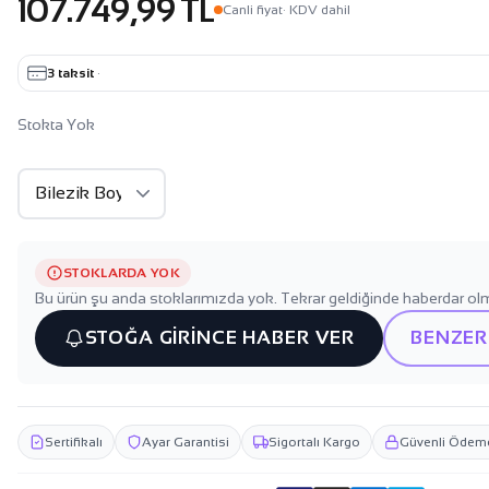
107.749,99 TL
Canli fiyat
· KDV dahil
3 taksit
·
Stokta Yok
STOKLARDA YOK
Bu ürün şu anda stoklarımızda yok. Tekrar geldiğinde haberdar olm
STOĞA GİRİNCE HABER VER
BENZER
Sertifikalı
Ayar Garantisi
Sigortalı Kargo
Güvenli Ödem