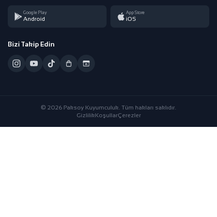
Google Play
App Store
Android
iOS
Bizi Takip Edin
© 2026 Paksoy Kuyumculuk. Tüm hakları saklıdır.
Gizlilik
Koşullar
Çerezler