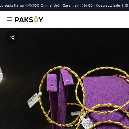
retsiz Kargo
%100 Orijinal Ürün Garantisi
14 Gün Koşulsuz İade
3 T
✦
✦
✦