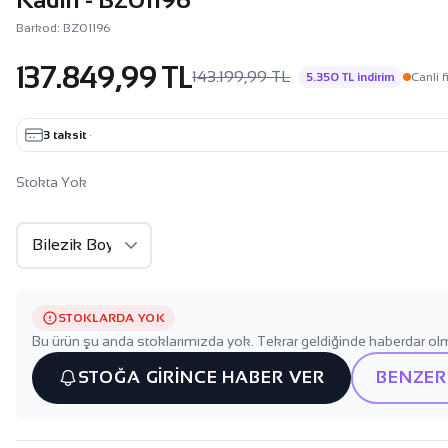
Barkod: BZ01196
137.849,99 TL
143.199,99 TL
5.350 TL indirim
Canli f
3 taksit
·
Stokta Yok
STOKLARDA YOK
Bu ürün şu anda stoklarımızda yok. Tekrar geldiğinde haberdar olm
STOĞA GİRİNCE HABER VER
BENZER