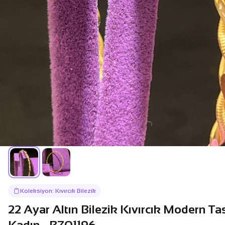
Koleksiyon: Kıvırcık Bilezik
22 Ayar Altın Bilezik Kıvırcık Modern T
Kadın - BZ01196