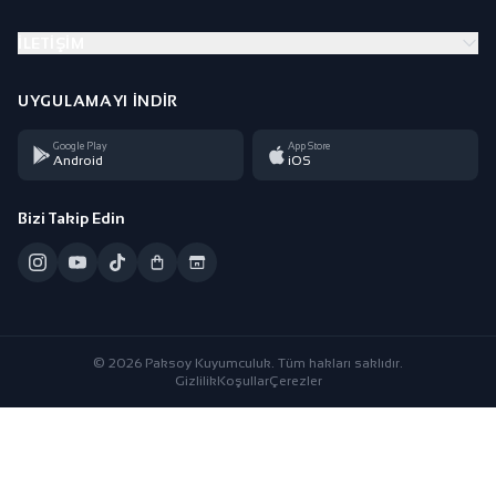
İLETIŞIM
UYGULAMAYI İNDIR
Google Play
App Store
Android
iOS
Bizi Takip Edin
© 2026 Paksoy Kuyumculuk. Tüm hakları saklıdır.
Gizlilik
Koşullar
Çerezler