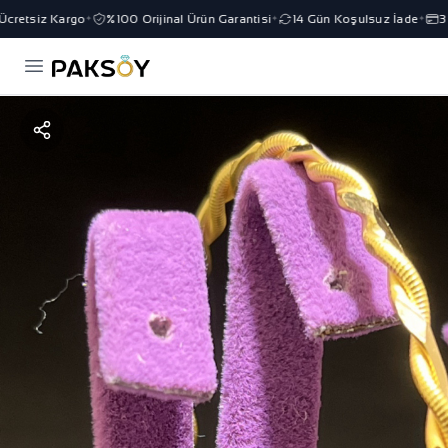
retsiz Kargo
%100 Orijinal Ürün Garantisi
14 Gün Koşulsuz İade
3 Ta
✦
✦
✦