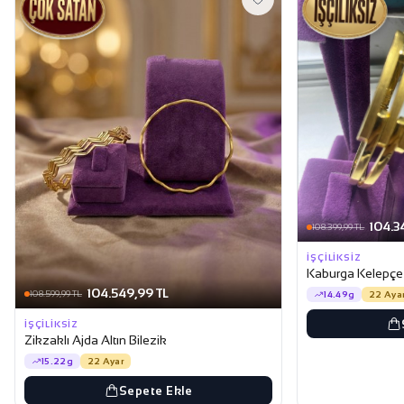
104.3
108.399,99 TL
İŞÇILIKSIZ
Kaburga Kelepçe A
104.549,99 TL
108.599,99 TL
14.49g
22 Aya
İŞÇILIKSIZ
Zikzaklı Ajda Altın Bilezik
15.22g
22 Ayar
Sepete Ekle