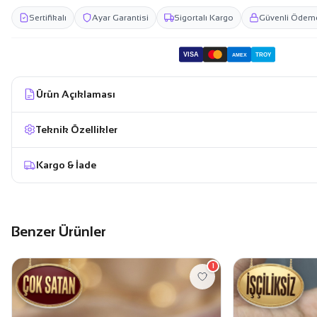
Sertifikalı
Ayar Garantisi
Sigortalı Kargo
Güvenli Ödem
VISA
TROY
AMEX
Ürün Açıklaması
Teknik Özellikler
Kargo & İade
Benzer Ürünler
1