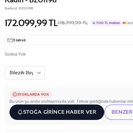
Barkod: BZ01198
172.099,99 TL
178.799,99 TL
6.700 TL indirim
Canli
3 taksit
·
Stokta Yok
STOKLARDA YOK
Bu ürün şu anda stoklarımızda yok. Tekrar geldiğinde haberdar olm
STOĞA GİRİNCE HABER VER
BENZER