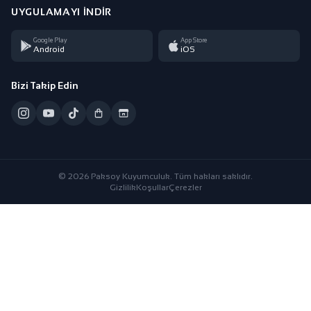
UYGULAMAYI İNDIR
Google Play
App Store
Android
iOS
Bizi Takip Edin
© 2026 Paksoy Kuyumculuk. Tüm hakları saklıdır.
Gizlilik
Koşullar
Çerezler