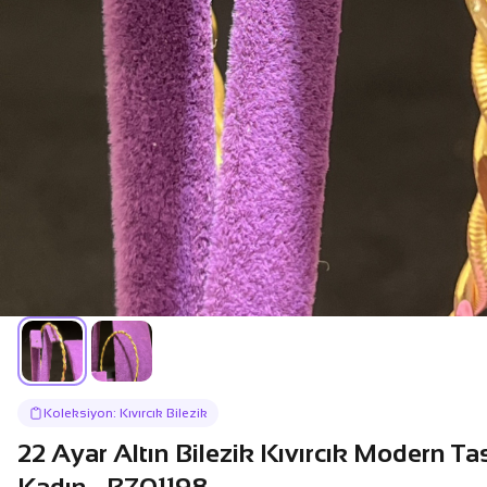
Koleksiyon: Kıvırcık Bilezik
22 Ayar Altın Bilezik Kıvırcık Modern T
Kadın - BZ01198