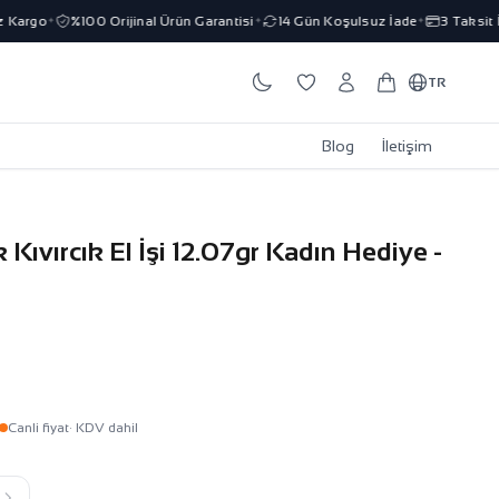
argo
%100 Orijinal Ürün Garantisi
14 Gün Koşulsuz İade
3 Taksit İm
✦
✦
✦
TR
Blog
İletişim
k Kıvırcık El İşi 12.07gr Kadın Hediye -
Canli fiyat
· KDV dahil
k