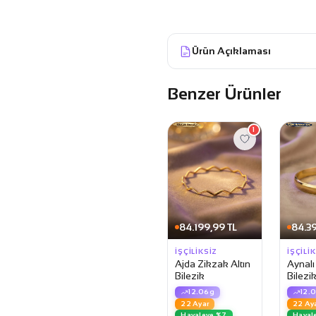
Ürün Açıklaması
Benzer Ürünler
1
84.199,99 TL
84.39
İŞÇILIKSIZ
İŞÇILI
Ajda Zikzak Altın
Aynalı
Bilezik
Bilezi
12.06g
12.
22 Ayar
22 Ay
Havaleye %7
Haval