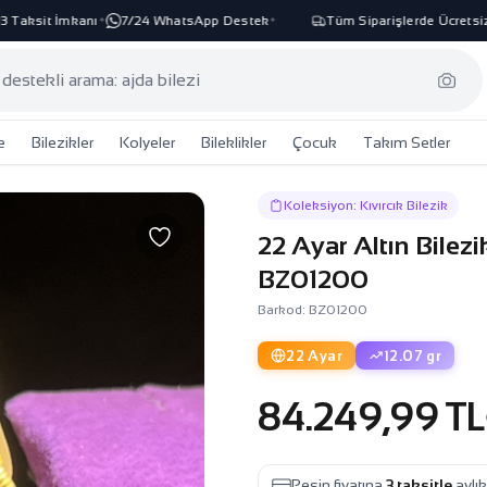
aksit İmkanı
7/24 WhatsApp Destek
Tüm Siparişlerde Ücretsiz K
✦
✦
e
Bilezikler
Kolyeler
Bileklikler
Çocuk
Takım Setler
Koleksiyon: Kıvırcık Bilezik
22 Ayar Altın Bilezi
BZ01200
Barkod: BZ01200
22 Ayar
12.07 gr
84.249,99 TL
Peşin fiyatına
3 taksitle
aylı