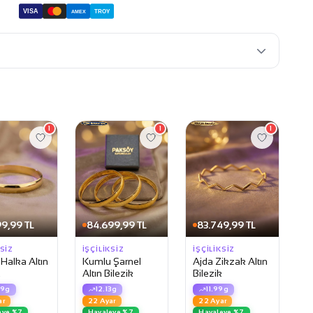
VISA
TROY
AMEX
1
1
1
9,99 TL
84.699,99 TL
83.749,99 TL
KSIZ
İŞÇILIKSIZ
İŞÇILIKSIZ
 Halka Altın
Kumlu Şarnel
Ajda Zikzak Altın
k
Altın Bilezik
Bilezik
09g
12.13g
11.99g
ar
22 Ayar
22 Ayar
eye %7
Havaleye %7
Havaleye %7