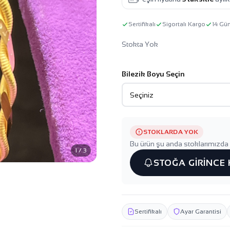
Sertifikalı
Sigortalı Kargo
14 Gü
Stokta Yok
Bilezik Boyu Seçin
STOKLARDA YOK
Bu ürün şu anda stoklarımızda 
1 / 3
STOĞA GİRİNCE
Sertifikalı
Ayar Garantisi