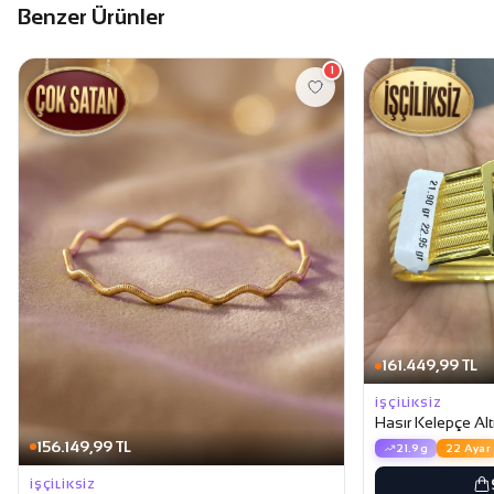
Benzer Ürünler
1
161.449,99 TL
İŞÇILIKSIZ
Hasır Kelepçe Alt
156.149,99 TL
21.9g
22 Ayar
İŞÇILIKSIZ