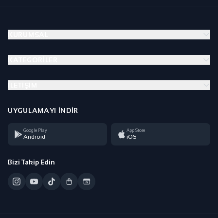
KURUMSAL
KATEGORILER
İLETIŞIM
UYGULAMAYI İNDIR
Google Play
App Store
Android
iOS
Bizi Takip Edin