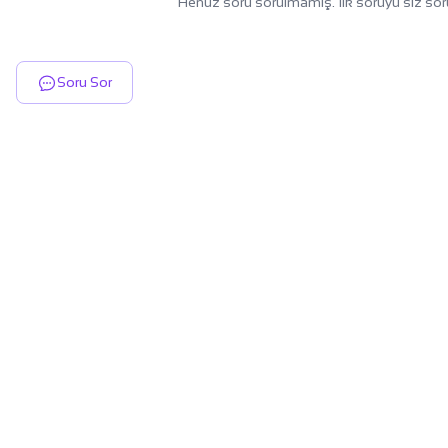
Henüz soru sorulmamış. İlk soruyu siz sor
Soru Sor