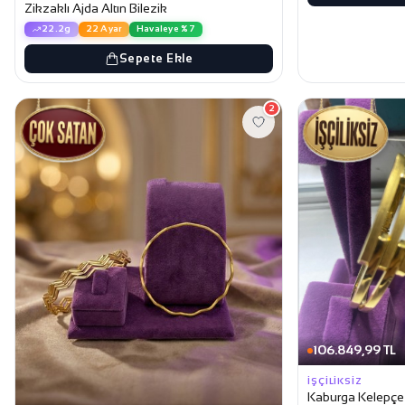
Zikzaklı Ajda Altın Bilezik
22.2g
22 Ayar
Havaleye %7
Sepete Ekle
2
106.849,99 TL
İŞÇILIKSIZ
Kaburga Kelepçe A