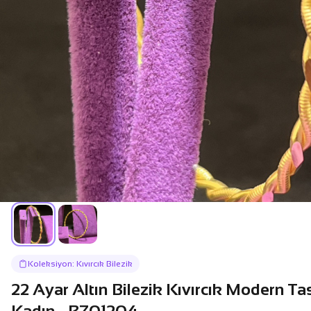
Koleksiyon: Kıvırcık Bilezik
22 Ayar Altın Bilezik Kıvırcık Modern T
Kadın - BZ01204