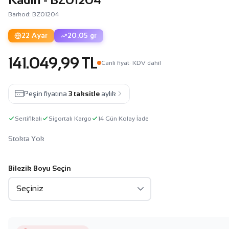
Barkod: BZ01204
22 Ayar
20.05 gr
141.049,99 TL
Canli fiyat
· KDV dahil
Peşin fiyatına
3 taksitle
aylık
Sertifikalı
Sigortalı Kargo
14 Gün Kolay İade
Stokta Yok
Bilezik Boyu Seçin