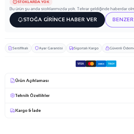
STOKLARDA YOK
Bu ürün şu anda stoklarımızda yok. Tekrar geldiğinde haberdar olm
STOĞA GİRİNCE HABER VER
BENZER
Sertifikalı
Ayar Garantisi
Sigortalı Kargo
Güvenli Ödem
VISA
TROY
AMEX
Ürün Açıklaması
Teknik Özellikler
Kargo & İade