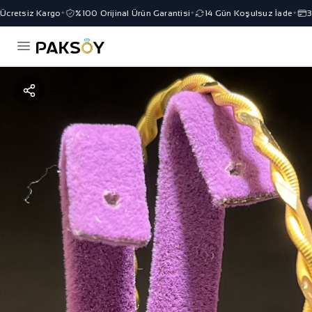
retsiz Kargo
%100 Orijinal Ürün Garantisi
14 Gün Koşulsuz İade
3 Ta
✦
✦
✦