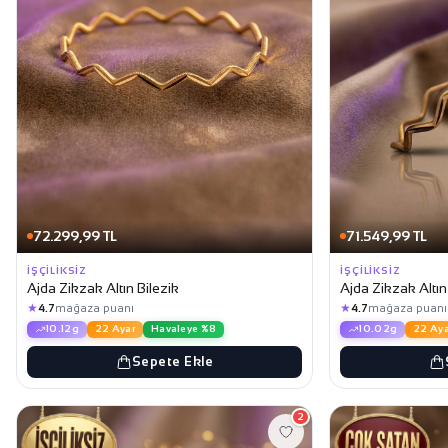
72.299,99 TL
71.549,99 TL
İŞÇILIKSIZ
İŞÇILIKSIZ
Ajda Zikzak Altın Bilezik
Ajda Zikzak Altın
★
★
4.7
mağaza puanı
4.7
mağaza puanı
10.12g
22 Ayar
Havaleye %8
10.02g
22 Aya
Sepete Ekle
2