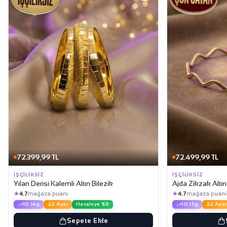
72.399,99 TL
72.499,99 TL
İŞÇILIKSIZ
İŞÇILIKSIZ
Yılan Derisi Kalemli Altın Bilezik
Ajda Zikzak Altın
★
★
4.7
mağaza puanı
4.7
mağaza puanı
10.14g
22 Ayar
Havaleye %8
10.15g
22 Ayar
Sepete Ekle