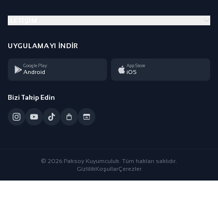
İLETIŞIM
UYGULAMAYI İNDIR
Google Play
App Store
Android
iOS
Bizi Takip Edin
© 2026 Paksoy Kuyumculuk. Tüm hakları saklıdır.
Gizlilik
Koşullar
Çerezler