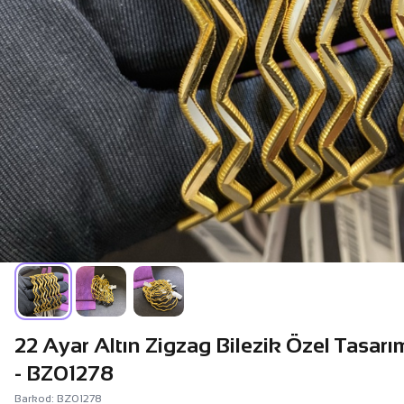
22 Ayar Altın Zigzag Bilezik Özel Tasar
- BZ01278
Barkod: BZ01278