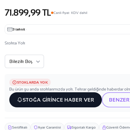
71.899,99 TL
Canli fiyat
· KDV dahil
3 taksit
·
Stokta Yok
STOKLARDA YOK
Bu ürün şu anda stoklarımızda yok. Tekrar geldiğinde haberdar olm
STOĞA GİRİNCE HABER VER
BENZER
Sertifikalı
Ayar Garantisi
Sigortalı Kargo
Güvenli Ödem