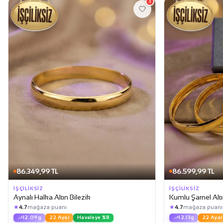
1
86.349,99 TL
86.599,99 TL
İŞÇILIKSIZ
İŞÇILIKSIZ
Aynalı Halka Altın Bilezik
Kumlu Şarnel Altı
★
★
4.7
mağaza puanı
4.7
mağaza puanı
12.09g
22 Ayar
Havaleye %8
12.13g
22 Ayar