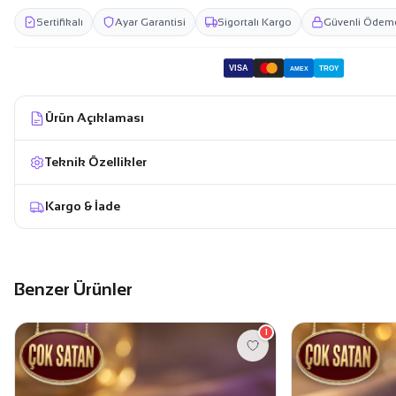
Sertifikalı
Ayar Garantisi
Sigortalı Kargo
Güvenli Ödem
VISA
TROY
AMEX
Ürün Açıklaması
Teknik Özellikler
Kargo & İade
Benzer Ürünler
1