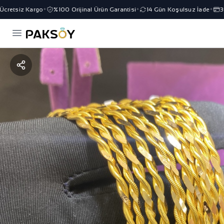
retsiz Kargo
%100 Orijinal Ürün Garantisi
14 Gün Koşulsuz İade
3 Ta
✦
✦
✦