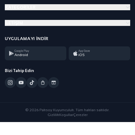
KATEGORILER
İLETIŞIM
UYGULAMAYI İNDIR
Google Play
App Store
Android
iOS
Bizi Takip Edin
© 2026 Paksoy Kuyumculuk. Tüm hakları saklıdır.
Gizlilik
Koşullar
Çerezler