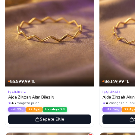
85.599,99 TL
86.149,99 TL
İŞÇILIKSIZ
İŞÇILIKSIZ
Ajda Zikzak Altın Bilezik
Ajda Zikzak Altın
★
★
4.7
mağaza puanı
4.7
mağaza puanı
11.99g
22 Ayar
Havaleye %8
12.06g
22 Aya
Sepete Ekle