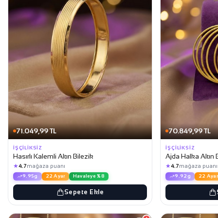
71.049,99 TL
70.849,99 TL
İŞÇILIKSIZ
İŞÇILIKSIZ
Hasırlı Kalemli Altın Bilezik
Ajda Halka Altın 
★
★
4.7
mağaza puanı
4.7
mağaza puanı
9.95g
22 Ayar
Havaleye %8
9.92g
22 Ayar
Sepete Ekle