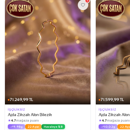
1
71.249,99 TL
71.599,99 TL
İŞÇILIKSIZ
İŞÇILIKSIZ
Ajda Zikzak Altın Bilezik
Ajda Zikzak Altın
★
★
4.7
mağaza puanı
4.7
mağaza puanı
9.98g
22 Ayar
Havaleye %8
10.02g
22 Aya