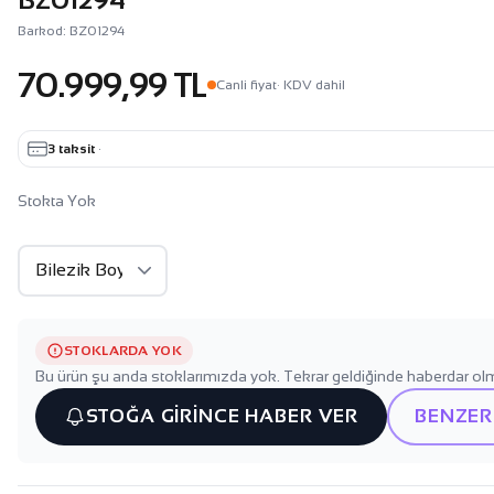
Barkod: BZ01294
70.999,99 TL
Canli fiyat
· KDV dahil
3 taksit
·
Stokta Yok
STOKLARDA YOK
Bu ürün şu anda stoklarımızda yok. Tekrar geldiğinde haberdar olm
STOĞA GİRİNCE HABER VER
BENZER