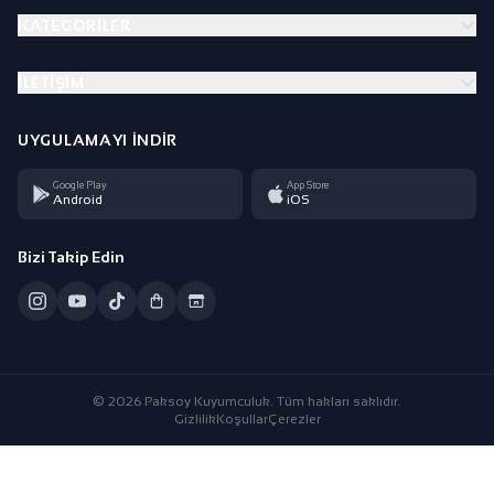
KATEGORILER
İLETIŞIM
UYGULAMAYI İNDIR
Google Play
App Store
Android
iOS
Bizi Takip Edin
© 2026 Paksoy Kuyumculuk. Tüm hakları saklıdır.
Gizlilik
Koşullar
Çerezler