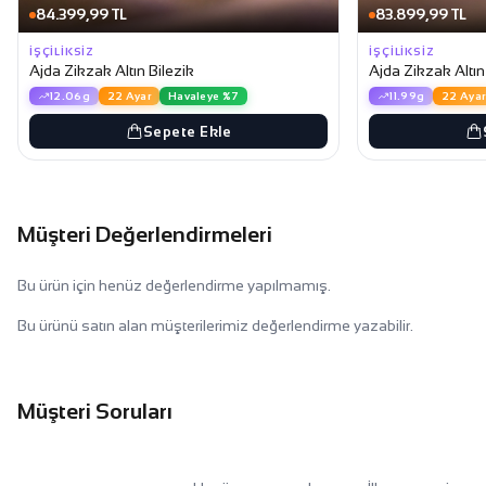
84.399,99 TL
83.899,99 TL
İŞÇILIKSIZ
İŞÇILIKSIZ
Ajda Zikzak Altın Bilezik
Ajda Zikzak Altın
12.06g
22 Ayar
Havaleye %7
11.99g
22 Ayar
Sepete Ekle
Müşteri Değerlendirmeleri
Bu ürün için henüz değerlendirme yapılmamış.
Bu ürünü satın alan müşterilerimiz değerlendirme yazabilir.
Müşteri Soruları