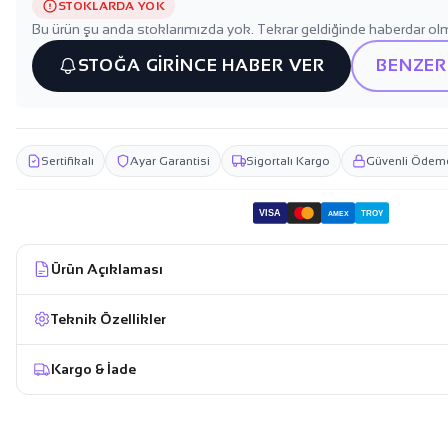
STOKLARDA YOK
Bu ürün şu anda stoklarımızda yok. Tekrar geldiğinde haberdar olm
STOĞA GİRİNCE HABER VER
BENZER
Sertifikalı
Ayar Garantisi
Sigortalı Kargo
Güvenli Ödem
VISA
TROY
AMEX
Ürün Açıklaması
Teknik Özellikler
Kargo & İade