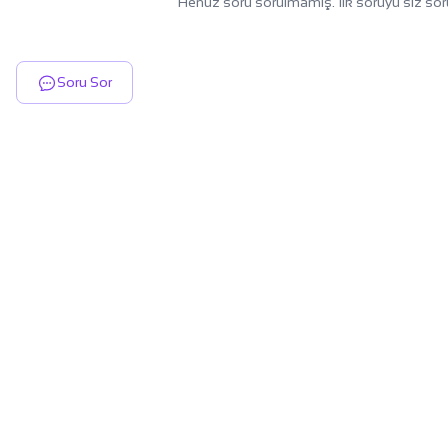
Henüz soru sorulmamış. İlk soruyu siz sor
Soru Sor