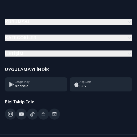
KURUMSAL
KATEGORILER
İLETIŞIM
UYGULAMAYI İNDIR
Google Play
App Store
Android
iOS
Bizi Takip Edin