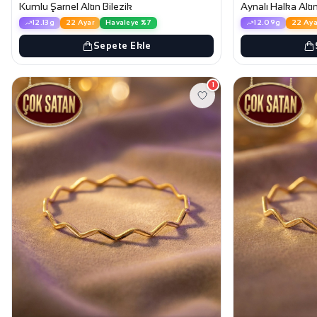
Kumlu Şarnel Altın Bilezik
Aynalı Halka Altın
12.13g
22 Ayar
Havaleye %7
12.09g
22 Aya
Sepete Ekle
1