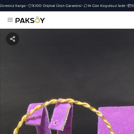
retsiz Kargo
%100 Orijinal Ürün Garantisi
14 Gün Koşulsuz İade
3 Ta
✦
✦
✦