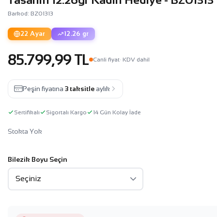
Barkod: BZ01313
22 Ayar
12.26 gr
85.799,99 TL
Canli fiyat
· KDV dahil
Peşin fiyatına
3 taksitle
aylık
Sertifikalı
Sigortalı Kargo
14 Gün Kolay İade
Stokta Yok
Bilezik Boyu Seçin