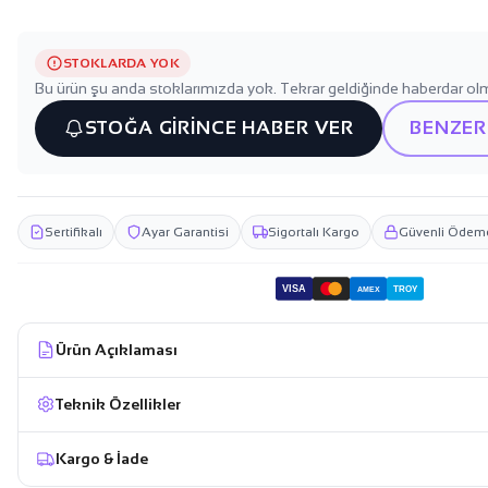
STOKLARDA YOK
Bu ürün şu anda stoklarımızda yok. Tekrar geldiğinde haberdar olm
STOĞA GİRİNCE HABER VER
BENZER
Sertifikalı
Ayar Garantisi
Sigortalı Kargo
Güvenli Ödem
VISA
TROY
AMEX
Ürün Açıklaması
Teknik Özellikler
Kargo & İade