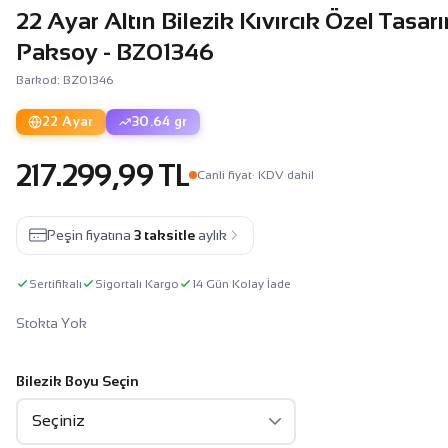
22 Ayar Altın Bilezik Kıvırcık Özel Tasa
Paksoy - BZ01346
Barkod: BZ01346
22 Ayar
30.64 gr
217.299,99 TL
Canli fiyat
· KDV dahil
Peşin fiyatına
3 taksitle
aylık
Sertifikalı
Sigortalı Kargo
14 Gün Kolay İade
Stokta Yok
Bilezik Boyu Seçin