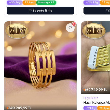
30.34g
22 Ayar
Havaleye %7
29.78g
22 Ay
Sepete Ekle
5
162.749,99 TL
İŞÇILIKSIZ
Hasır Kelepçe Alt
240.949,99 TL
21.9g
22 Ayar