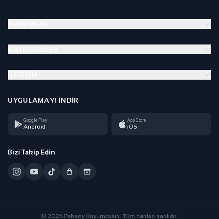
KURUMSAL
KATEGORILER
İLETIŞIM
UYGULAMAYI İNDIR
Google Play
App Store
Android
iOS
Bizi Takip Edin
© 2026 Paksoy Kuyumculuk. Tüm hakları saklıdır.