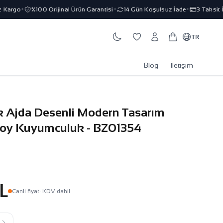
argo
%100 Orijinal Ürün Garantisi
14 Gün Koşulsuz İade
3 Taksit İmk
✦
✦
✦
TR
Blog
İletişim
ik Ajda Desenli Modern Tasarım
soy Kuyumculuk - BZ01354
L
Canli fiyat
· KDV dahil
k