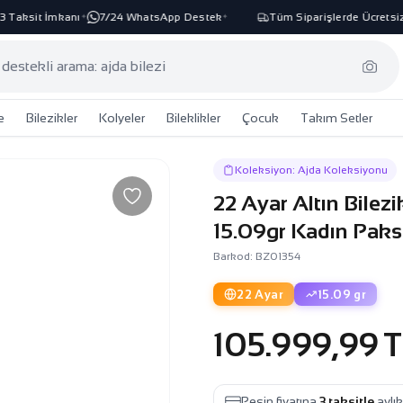
aksit İmkanı
7/24 WhatsApp Destek
Tüm Siparişlerde Ücretsiz K
✦
✦
e
Bilezikler
Kolyeler
Bileklikler
Çocuk
Takım Setler
Koleksiyon: Ajda Koleksiyonu
22 Ayar Altın Bilez
15.09gr Kadın Pak
Barkod: BZ01354
22 Ayar
15.09 gr
105.999,99 T
Peşin fiyatına
3 taksitle
aylı