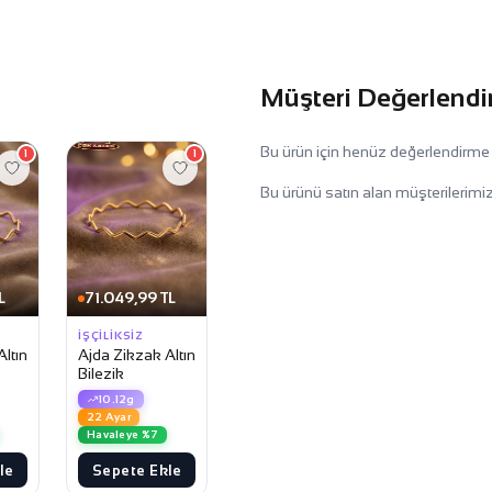
Müşteri Değerlendi
Bu ürün için henüz değerlendirme
1
1
Bu ürünü satın alan müşterilerimiz
L
71.049,99 TL
İŞÇILIKSIZ
ltın
Ajda Zikzak Altın
Bilezik
10.12g
22 Ayar
Havaleye %7
le
Sepete Ekle