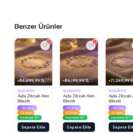
Benzer Ürünler
1
1
84.699,99 TL
84.199,99 TL
71.249,99 T
İŞÇILIKSIZ
İŞÇILIKSIZ
İŞÇILIKSIZ
Ajda Zikzak Altın
Ajda Zikzak Altın
Ajda Zikzak A
Bilezik
Bilezik
Bilezik
12.06g
11.99g
10.15g
22 Ayar
22 Ayar
22 Ayar
Havaleye %7
Havaleye %7
Havaleye %7
Sepete Ekle
Sepete Ekle
Sepete Ek