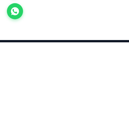
Takınca Stil, Saklayınca Değer
KURUMSAL
KATEGORI
Hakkımızda
Yatırımlık
Küpe
Altın Fiyatları
Kolyeler
Kahramanmaraş Altın Fiyatları
Çocuk
Altın Bozdurma Hesaplama