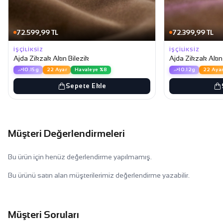
72.599,99 TL
72.399,99 TL
İŞÇILIKSIZ
İŞÇILIKSIZ
Ajda Zikzak Altın Bilezik
Ajda Zikzak Altın
10.15g
22 Ayar
Havaleye %8
10.12g
22 Aya
Sepete Ekle
Müşteri Değerlendirmeleri
Bu ürün için henüz değerlendirme yapılmamış.
Bu ürünü satın alan müşterilerimiz değerlendirme yazabilir.
Müşteri Soruları