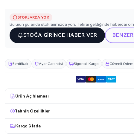
STOKLARDA YOK
Bu ürün şu anda stoklarımızda yok. Tekrar geldiğinde haberdar olm
STOĞA GİRİNCE HABER VER
BENZER
Sertifikalı
Ayar Garantisi
Sigortalı Kargo
Güvenli Ödem
VISA
TROY
AMEX
Ürün Açıklaması
Teknik Özellikler
Kargo & İade