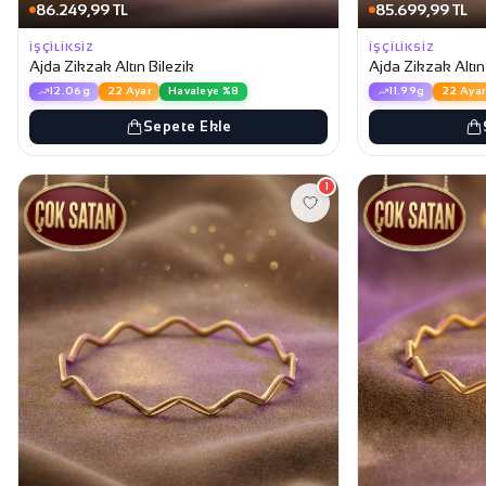
86.249,99 TL
85.699,99 TL
İŞÇILIKSIZ
İŞÇILIKSIZ
Ajda Zikzak Altın Bilezik
Ajda Zikzak Altın
12.06g
22 Ayar
Havaleye %8
11.99g
22 Ayar
Sepete Ekle
1