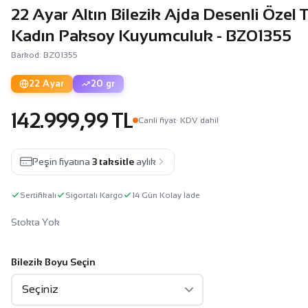
22 Ayar Altın Bilezik Ajda Desenli Özel
Kadın Paksoy Kuyumculuk - BZ01355
Barkod: BZ01355
22 Ayar
20 gr
142.999,99 TL
Canli fiyat
· KDV dahil
Peşin fiyatına
3 taksitle
aylık
Sertifikalı
Sigortalı Kargo
14 Gün Kolay İade
Stokta Yok
Bilezik Boyu Seçin