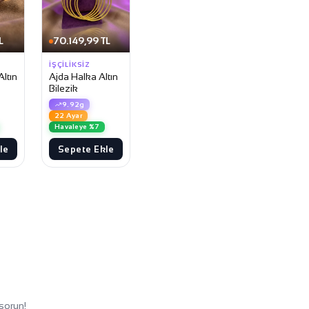
L
70.149,99 TL
İŞÇILIKSIZ
ltın
Ajda Halka Altın
Bilezik
9.92g
22 Ayar
Havaleye %7
le
Sepete Ekle
sorun!