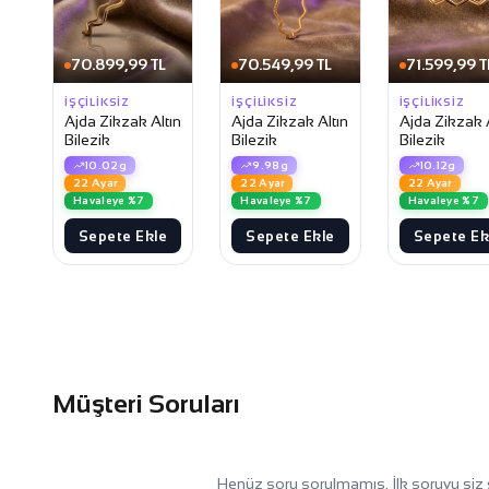
70.899,99 TL
70.549,99 TL
71.599,99 T
İŞÇILIKSIZ
İŞÇILIKSIZ
İŞÇILIKSIZ
Ajda Zikzak Altın
Ajda Zikzak Altın
Ajda Zikzak A
Bilezik
Bilezik
Bilezik
10.02g
9.98g
10.12g
22 Ayar
22 Ayar
22 Ayar
Havaleye %7
Havaleye %7
Havaleye %7
Sepete Ekle
Sepete Ekle
Sepete Ek
Müşteri Soruları
Henüz soru sorulmamış. İlk soruyu siz 