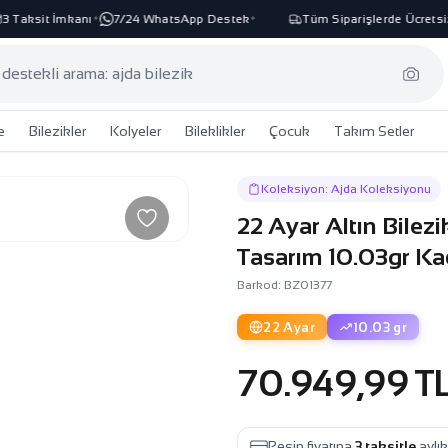
 Taksit İmkanı
7/24 WhatsApp Destek
Tüm Siparişlerde Ücretsiz
✦
✦
e
Bilezikler
Kolyeler
Bileklikler
Çocuk
Takım Setler
Koleksiyon: Ajda Koleksiyonu
22 Ayar Altın Bile
Tasarım 10.03gr Ka
Barkod: BZ01377
22 Ayar
10.03 gr
70.949,99 T
Peşin fiyatına
3 taksitle
aylı