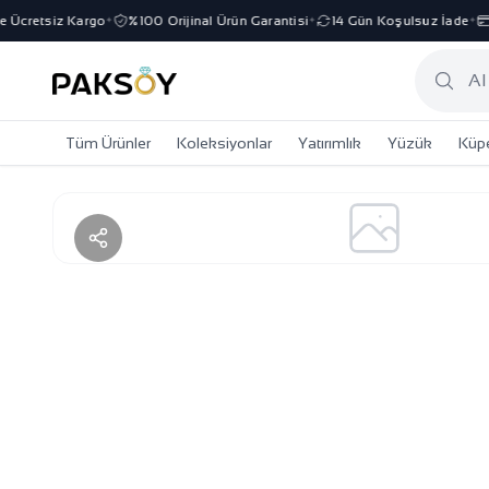
Ücretsiz Kargo
%100 Orijinal Ürün Garantisi
14 Gün Koşulsuz İade
3
✦
✦
✦
Tüm Ürünler
Koleksiyonlar
Yatırımlık
Yüzük
Küp