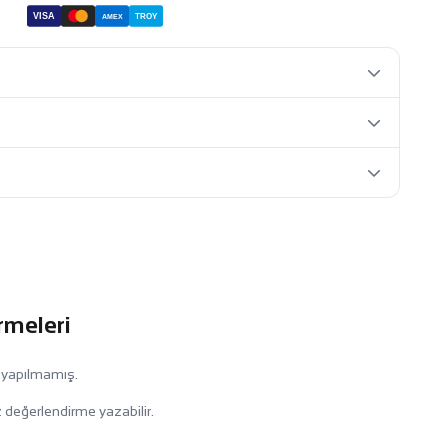
VISA
TROY
AMEX
rmeleri
 yapılmamış.
 değerlendirme yazabilir.