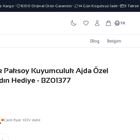
 Kargo
%100 Orijinal Ürün Garantisi
14 Gün Koşulsuz İade
3 Taksit İ
✦
✦
✦
TR
Blog
İletişim
zik Paksoy Kuyumculuk Ajda Özel
dın Hediye - BZ01377
L
Canli fiyat
· KDV dahil
k