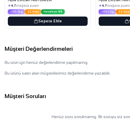
★
★
4.7
mağaza puanı
4.7
mağaza puanı
10.15g
22 Ayar
Havaleye %8
10.12g
22 Aya
Sepete Ekle
Müşteri Değerlendirmeleri
Bu ürün için henüz değerlendirme yapılmamış.
Bu ürünü satın alan müşterilerimiz değerlendirme yazabilir.
Müşteri Soruları
Henüz soru sorulmamış. İlk soruyu siz sor