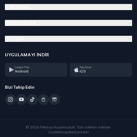
KURUMSAL
KATEGORILER
İLETIŞIM
UYGULAMAYI İNDIR
Google Play
App Store
Android
iOS
Bizi Takip Edin
© 2026 Paksoy Kuyumculuk. Tüm hakları saklıdır.
Gizlilik
Koşullar
Çerezler