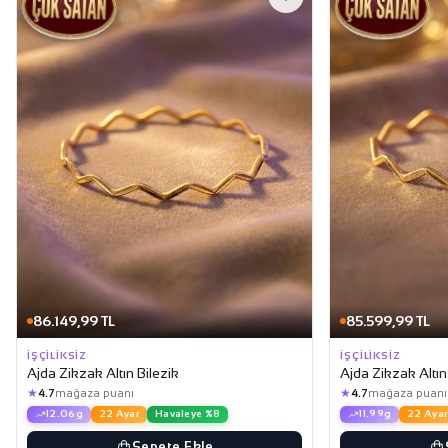
86.149,99 TL
85.599,99 TL
İŞÇILIKSIZ
İŞÇILIKSIZ
Ajda Zikzak Altın Bilezik
Ajda Zikzak Altın
★
★
4.7
mağaza puanı
4.7
mağaza puanı
12.06g
22 Ayar
Havaleye %8
11.99g
22 Ayar
Sepete Ekle