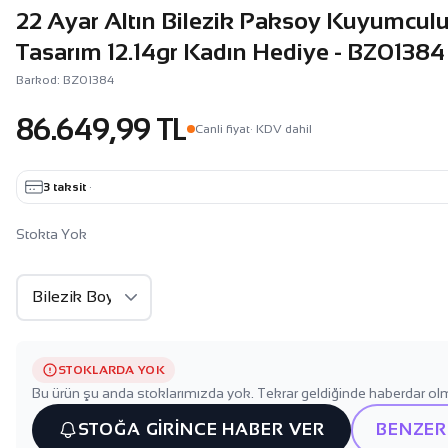
22 Ayar Altın Bilezik Paksoy Kuyumcu
Tasarım 12.14gr Kadın Hediye - BZ01384
Barkod: BZ01384
86.649,99 TL
Canli fiyat
· KDV dahil
3 taksit
·
Stokta Yok
STOKLARDA YOK
Bu ürün şu anda stoklarımızda yok. Tekrar geldiğinde haberdar olm
STOĞA GİRİNCE HABER VER
BENZER