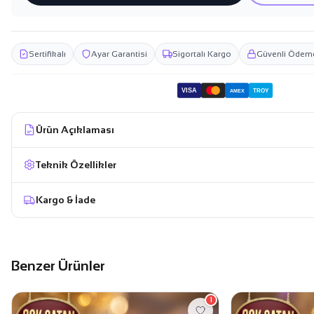
Sertifikalı
Ayar Garantisi
Sigortalı Kargo
Güvenli Ödem
VISA
TROY
AMEX
Ürün Açıklaması
Teknik Özellikler
Kargo & İade
Benzer Ürünler
1