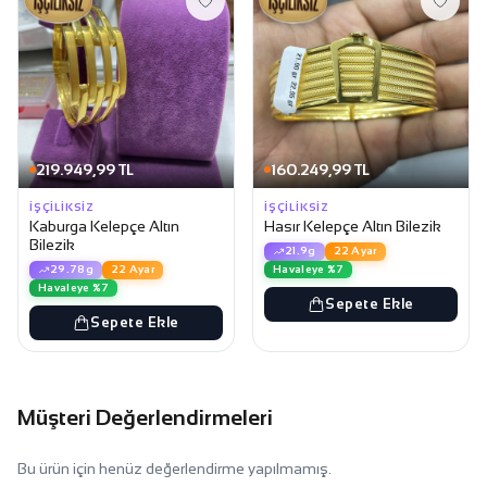
219.949,99 TL
160.249,99 TL
İŞÇILIKSIZ
İŞÇILIKSIZ
Kaburga Kelepçe Altın
Hasır Kelepçe Altın Bilezik
Bilezik
21.9g
22 Ayar
Havaleye %7
29.78g
22 Ayar
Havaleye %7
Sepete Ekle
Sepete Ekle
Müşteri Değerlendirmeleri
Bu ürün için henüz değerlendirme yapılmamış.