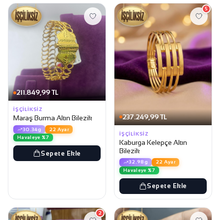
5
211.849,99 TL
İŞÇILIKSIZ
237.249,99 TL
Maraş Burma Altın Bilezik
30.34g
22 Ayar
İŞÇILIKSIZ
Havaleye %7
Kaburga Kelepçe Altın
Bilezik
Sepete Ekle
32.98g
22 Ayar
Havaleye %7
Sepete Ekle
2