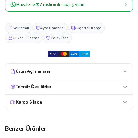
Havale ile
%7 indirimli
sipariş verin
Sertifikalı
Ayar Garantisi
Sigortalı Kargo
Güvenli Ödeme
Kolay İade
VISA
TROY
AMEX
Ürün Açıklaması
Teknik Özellikler
Kargo & İade
Benzer Ürünler