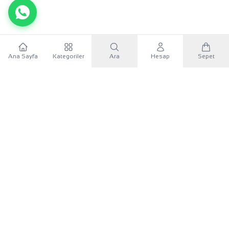
Ana Sayfa
Kategoriler
Ara
Hesap
Sepet
WhatsApp
×
KURUMSAL
Sana özel 500 TL
Mobil uygulamayı indir, ilk alışverişinde
500 TL indirim
KATEGORILER
kuponunu
kullan.
İLETIŞIM
Google Play'den İndir
UYGULAMAYI İNDIR
App Store'dan İndir
Google Play
App Store
Android
iOS