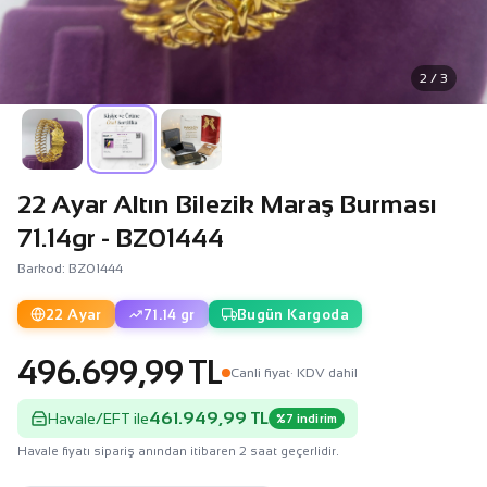
2 / 3
22 Ayar Altın Bilezik Maraş Burması
71.14gr - BZ01444
Barkod: BZ01444
22 Ayar
71.14 gr
Bugün Kargoda
496.699,99 TL
Canli fiyat
· KDV dahil
461.949,99 TL
Havale/EFT ile
%7 indirim
Havale fiyatı sipariş anından itibaren 2 saat geçerlidir.