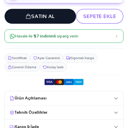
SATIN AL
SEPETE EKLE
Havale ile
%7 indirimli
sipariş verin
Sertifikalı
Ayar Garantisi
Sigortalı Kargo
Güvenli Ödeme
Kolay İade
VISA
TROY
AMEX
Ürün Açıklaması
Teknik Özellikler
Kargo & İade