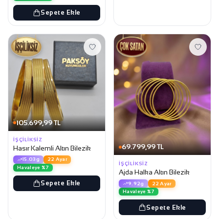
Sepete Ekle
105.699,99 TL
İŞÇILIKSIZ
69.799,99 TL
Hasır Kalemli Altın Bilezik
15.03g
22 Ayar
İŞÇILIKSIZ
Havaleye %7
Ajda Halka Altın Bilezik
Sepete Ekle
9.92g
22 Ayar
Havaleye %7
Sepete Ekle