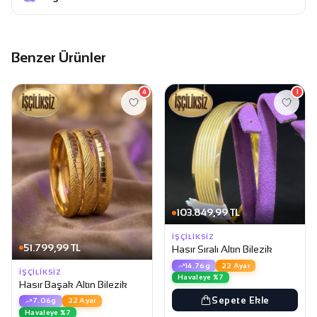
Benzer Ürünler
4
1
103.849,99 TL
İŞÇILIKSIZ
51.799,99 TL
Hasır Sıralı Altın Bilezik
14.76g
22 Ayar
İŞÇILIKSIZ
Havaleye %7
Hasır Başak Altın Bilezik
Sepete Ekle
7.06g
22 Ayar
Havaleye %7