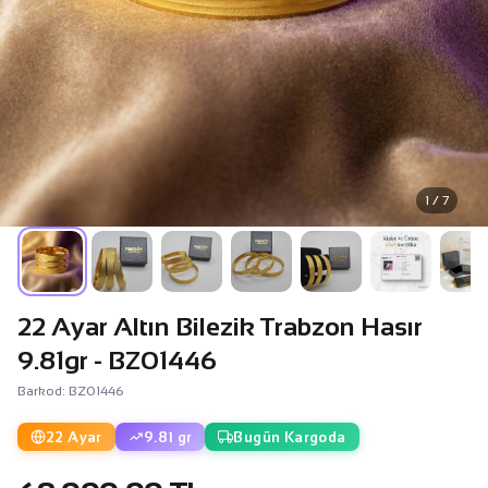
1 / 7
22 Ayar Altın Bilezik Trabzon Hasır
9.81gr - BZ01446
Barkod: BZ01446
22 Ayar
9.81 gr
Bugün Kargoda