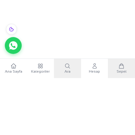
Ana Sayfa
Kategoriler
Ara
Hesap
Sepet
WhatsApp
×
KURUMSAL
Sana özel 500 TL
Mobil uygulamayı indir, ilk alışverişinde
500 TL indirim
KATEGORILER
kuponunu
kullan.