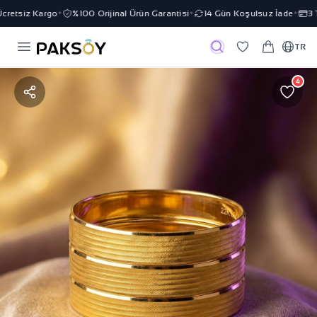
retsiz Kargo
%100 Orijinal Ürün Garantisi
14 Gün Koşulsuz İade
3 Ta
✦
✦
✦
TR
4