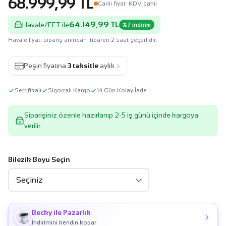
68.999,99 TL
Canli fiyat
· KDV dahil
64.149,99 TL
Havale/EFT ile
%7 indirim
Havale fiyatı sipariş anından itibaren 2 saat geçerlidir.
Peşin fiyatına
3 taksitle
aylık
Sertifikalı
Sigortalı Kargo
14 Gün Kolay İade
Siparişiniz özenle hazırlanıp 2-5 iş günü içinde kargoya
verilir.
Bilezik Boyu Seçin
Becky ile Pazarlık
İndirimini kendin kopar