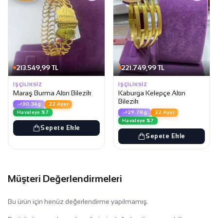
213.549,99 TL
221.749,99 TL
İŞÇILIKSIZ
İŞÇILIKSIZ
Maraş Burma Altın Bilezik
Kaburga Kelepçe Altın
Bilezik
30.34g
22 Ayar
Havaleye %7
29.78g
22 Ayar
Havaleye %7
Sepete Ekle
Sepete Ekle
Müşteri Değerlendirmeleri
Bu ürün için henüz değerlendirme yapılmamış.