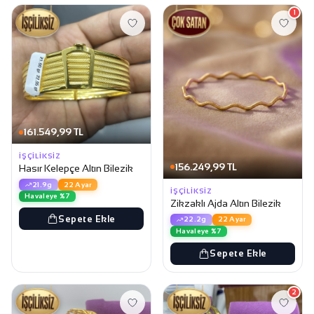
1
161.549,99 TL
İŞÇILIKSIZ
156.249,99 TL
Hasır Kelepçe Altın Bilezik
21.9g
22 Ayar
İŞÇILIKSIZ
Havaleye %7
Zikzaklı Ajda Altın Bilezik
Sepete Ekle
22.2g
22 Ayar
Havaleye %7
Sepete Ekle
2