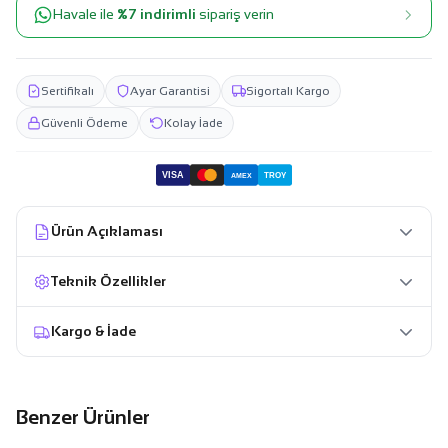
Havale ile
%7 indirimli
sipariş verin
Sertifikalı
Ayar Garantisi
Sigortalı Kargo
Güvenli Ödeme
Kolay İade
VISA
TROY
AMEX
Ürün Açıklaması
Teknik Özellikler
Kargo & İade
Benzer Ürünler