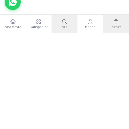
Ana Sayfa
Kategoriler
Ara
Hesap
Sepet
WhatsApp
×
KURUMSAL
Sana özel 500 TL
Mobil uygulamayı indir, ilk alışverişinde
500 TL indirim
KATEGORILER
kuponunu
kullan.
İLETIŞIM
Google Play'den İndir
UYGULAMAYI İNDIR
App Store'dan İndir
Google Play
App Store
Android
iOS