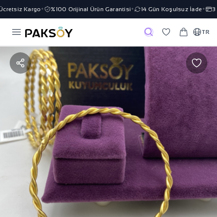
retsiz Kargo
%100 Orijinal Ürün Garantisi
14 Gün Koşulsuz İade
3 T
✦
✦
✦
TR