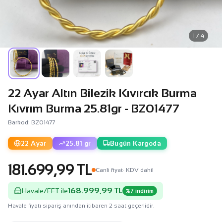
1 / 4
22 Ayar Altın Bilezik Kıvırcık Burma
Kıvrım Burma 25.81gr - BZ01477
Barkod: BZ01477
22 Ayar
25.81 gr
Bugün Kargoda
181.699,99 TL
Canli fiyat
· KDV dahil
168.999,99 TL
Havale/EFT ile
%7 indirim
Havale fiyatı sipariş anından itibaren 2 saat geçerlidir.