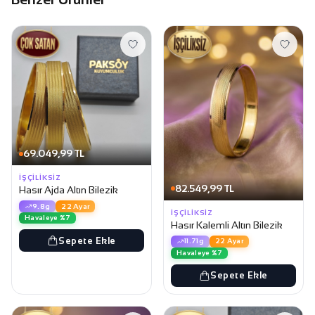
69.049,99 TL
İŞÇILIKSIZ
82.549,99 TL
Hasır Ajda Altın Bilezik
9.8g
22 Ayar
İŞÇILIKSIZ
Havaleye %7
Hasır Kalemli Altın Bilezik
Sepete Ekle
11.71g
22 Ayar
Havaleye %7
Sepete Ekle