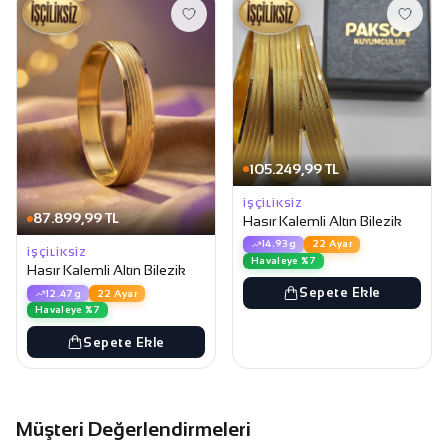
105.249,99 TL
İŞÇILIKSIZ
87.899,99 TL
Hasır Kalemli Altın Bilezik
14.93g
22 Ayar
İŞÇILIKSIZ
Havaleye %7
Hasır Kalemli Altın Bilezik
Sepete Ekle
12.47g
22 Ayar
Havaleye %7
Sepete Ekle
Müşteri Değerlendirmeleri