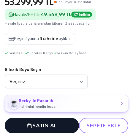
53.299,99 TL
Canli fiyat
· KDV dahil
49.549,99 TL
Havale/EFT ile
%7 indirim
Havale fiyatı sipariş anından itibaren 2 saat geçerlidir.
Peşin fiyatına
3 taksitle
aylık
Sertifikalı
Sigortalı Kargo
14 Gün Kolay İade
Bilezik Boyu Seçin
Becky ile Pazarlık
İndirimini kendin kopar
SATIN AL
SEPETE EKLE