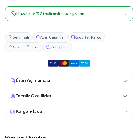
Havale ile
%7 indirimli
sipariş verin
Sertifikalı
Ayar Garantisi
Sigortalı Kargo
Güvenli Ödeme
Kolay İade
VISA
TROY
AMEX
Ürün Açıklaması
Teknik Özellikler
Kargo & İade
Benzer Ürünler