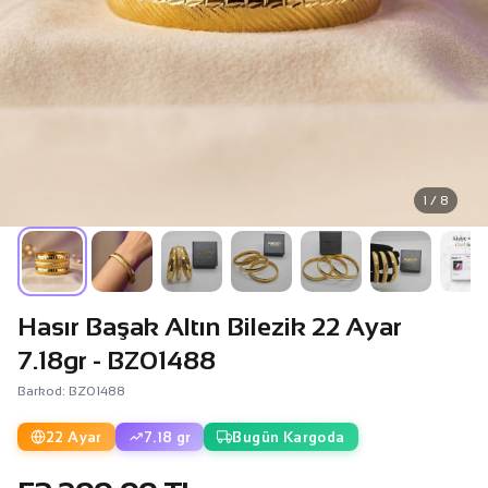
1 / 8
Hasır Başak Altın Bilezik 22 Ayar
7.18gr - BZ01488
Barkod: BZ01488
22 Ayar
7.18 gr
Bugün Kargoda