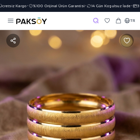
retsiz Kargo
%100 Orijinal Ürün Garantisi
14 Gün Koşulsuz İade
3 T
✦
✦
✦
TR