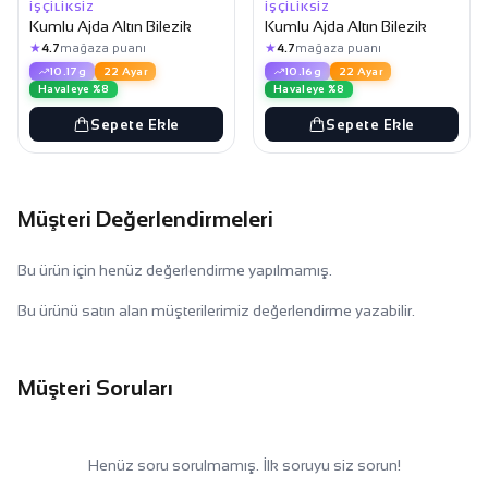
İŞÇILIKSIZ
İŞÇILIKSIZ
Kumlu Ajda Altın Bilezik
Kumlu Ajda Altın Bilezik
★
★
4.7
mağaza puanı
4.7
mağaza puanı
10.17g
22 Ayar
10.16g
22 Ayar
Havaleye %8
Havaleye %8
Sepete Ekle
Sepete Ekle
Müşteri Değerlendirmeleri
Bu ürün için henüz değerlendirme yapılmamış.
Bu ürünü satın alan müşterilerimiz değerlendirme yazabilir.
Müşteri Soruları
Henüz soru sorulmamış. İlk soruyu siz sorun!