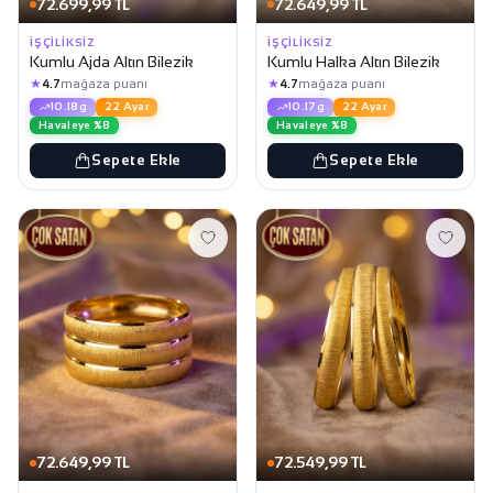
72.699,99 TL
72.649,99 TL
İŞÇILIKSIZ
İŞÇILIKSIZ
Kumlu Ajda Altın Bilezik
Kumlu Halka Altın Bilezik
★
★
4.7
mağaza puanı
4.7
mağaza puanı
10.18g
22 Ayar
10.17g
22 Ayar
Havaleye %8
Havaleye %8
Sepete Ekle
Sepete Ekle
72.649,99 TL
72.549,99 TL