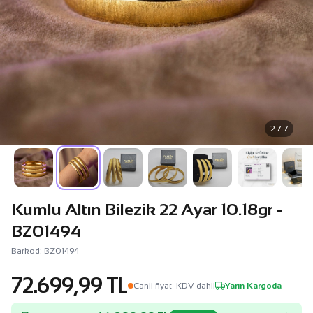
2 / 7
Kumlu Altın Bilezik 22 Ayar 10.18gr -
BZ01494
Barkod: BZ01494
72.699,99 TL
Canli fiyat
· KDV dahil
Yarın Kargoda