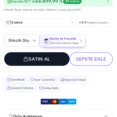
66.899,99 TL
Havale/EFT ile
%8 indirim
Havale fiyatı sipariş anından itibaren 2 saat geçerlidir.
3 taksit
·
★
4.7
mağaza puanı
Becky ile Pazarlık
İndirimini kendin kopar
SATIN AL
SEPETE EKLE
Sertifikalı
Ayar Garantisi
Sigortalı Kargo
Güvenli Ödeme
Kolay İade
VISA
TROY
AMEX
Ürün Açıklaması