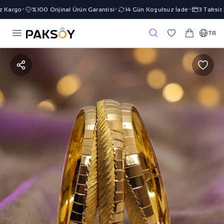
Kargo
%100 Orijinal Ürün Garantisi
14 Gün Koşulsuz İade
3 Taksit İm
✦
✦
✦
TR