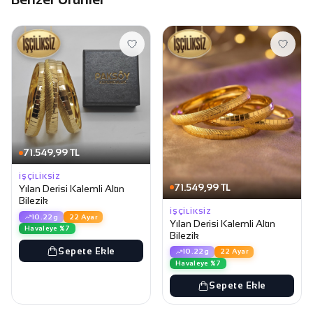
71.549,99 TL
İŞÇILIKSIZ
71.549,99 TL
Yılan Derisi Kalemli Altın
Bilezik
İŞÇILIKSIZ
10.22g
22 Ayar
Yılan Derisi Kalemli Altın
Havaleye %7
Bilezik
Sepete Ekle
10.22g
22 Ayar
Havaleye %7
Sepete Ekle