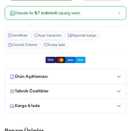
Havale ile
%7 indirimli
sipariş verin
Sertifikalı
Ayar Garantisi
Sigortalı Kargo
Güvenli Ödeme
Kolay İade
VISA
TROY
AMEX
Ürün Açıklaması
Teknik Özellikler
Kargo & İade
Benzer Ürünler