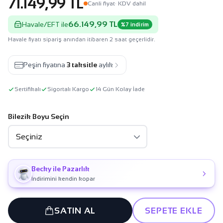
71.149,99 TL
Canli fiyat
· KDV dahil
66.149,99 TL
Havale/EFT ile
%7 indirim
Havale fiyatı sipariş anından itibaren 2 saat geçerlidir.
Peşin fiyatına
3 taksitle
aylık
Sertifikalı
Sigortalı Kargo
14 Gün Kolay İade
Bilezik Boyu Seçin
Becky ile Pazarlık
İndirimini kendin kopar
SATIN AL
SEPETE EKLE