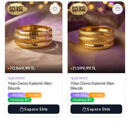
70.849,99 TL
71.599,99 TL
İŞÇILIKSIZ
İŞÇILIKSIZ
Yılan Derisi Kalemli Altın
Yılan Derisi Kalemli Altın
Bilezik
Bilezik
10.12g
22 Ayar
10.23g
22 Ayar
Havaleye %7
Havaleye %7
Sepete Ekle
Sepete Ekle