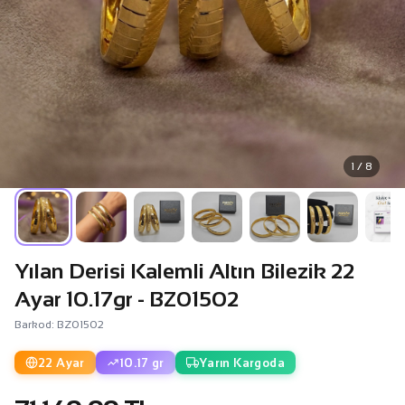
1 / 8
Yılan Derisi Kalemli Altın Bilezik 22
Ayar 10.17gr - BZ01502
Barkod: BZ01502
22 Ayar
10.17 gr
Yarın Kargoda