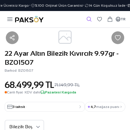
e Ücretsiz Kargo
%100 Orijinal Ürün Garantisi
14 Gün Koşulsuz İade
✦
✦
✦
TR
22 Ayar Altın Bilezik Kıvırcık 9.97gr -
BZ01507
Barkod: BZ01507
68.499,99 TL
71.149,99 TL
Canli fiyat
· KDV dahil
Pazartesi Kargoda
3 taksit
·
★
4,7
mağaza puanı