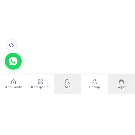
22 Ayar Altın Bilezik Kıvırcık 9.97gr - BZ01507
Ana Sayfa
Kategoriler
Ara
Hesap
Sepet
Sepete Ekle
WhatsApp
68.499,99 TL
×
KURUMSAL
Sana özel 500 TL