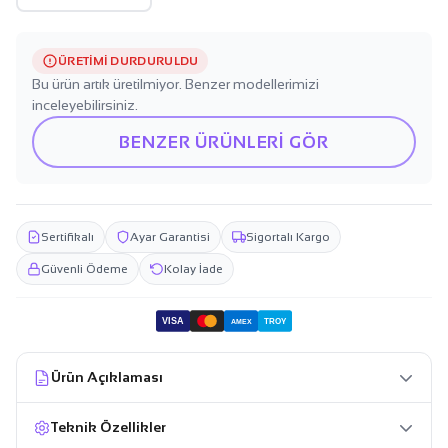
ÜRETIMI DURDURULDU
Bu ürün artık üretilmiyor. Benzer modellerimizi
inceleyebilirsiniz.
BENZER ÜRÜNLERİ GÖR
Sertifikalı
Ayar Garantisi
Sigortalı Kargo
Güvenli Ödeme
Kolay İade
VISA
TROY
AMEX
Ürün Açıklaması
Teknik Özellikler