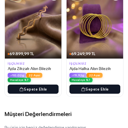
69.899,99 TL
69.249,99 TL
İŞÇILIKSIZ
İŞÇILIKSIZ
Ajda Zikzak Altın Bilezik
Ajda Halka Altın Bilezik
10.02g
22 Ayar
9.92g
22 Ayar
Havaleye %7
Havaleye %7
Sepete Ekle
Sepete Ekle
Müşteri Değerlendirmeleri
Bu ürün için henüz değerlendirme yapılmamış.