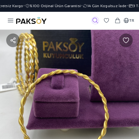
etsiz Kargo
%100 Orijinal Ürün Garantisi
14 Gün Koşulsuz İade
3 Tak
✦
✦
✦
TR