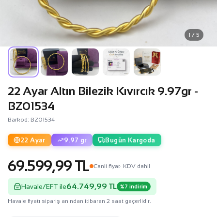
1 / 5
22 Ayar Altın Bilezik Kıvırcık 9.97gr -
BZ01534
Barkod: BZ01534
22 Ayar
9.97 gr
Bugün Kargoda
69.599,99 TL
Canli fiyat
· KDV dahil
64.749,99 TL
Havale/EFT ile
%7 indirim
Havale fiyatı sipariş anından itibaren 2 saat geçerlidir.