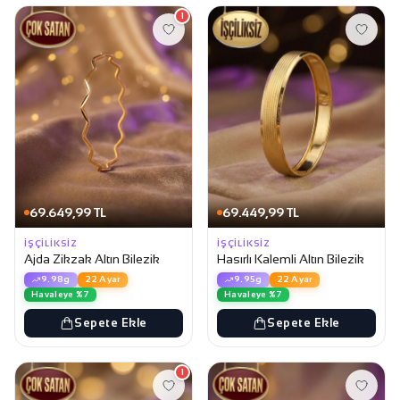
1
69.649,99 TL
69.449,99 TL
İŞÇILIKSIZ
İŞÇILIKSIZ
Ajda Zikzak Altın Bilezik
Hasırlı Kalemli Altın Bilezik
9.98g
22 Ayar
9.95g
22 Ayar
Havaleye %7
Havaleye %7
Sepete Ekle
Sepete Ekle
1