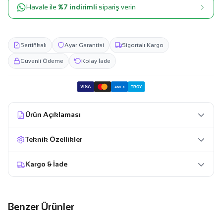
Havale ile
%7 indirimli
sipariş verin
Sertifikalı
Ayar Garantisi
Sigortalı Kargo
Güvenli Ödeme
Kolay İade
VISA
TROY
AMEX
Ürün Açıklaması
Teknik Özellikler
Kargo & İade
Benzer Ürünler