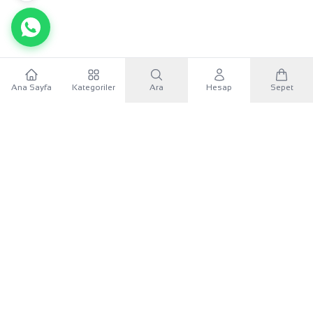
Ana Sayfa
Kategoriler
Ara
Hesap
Sepet
WhatsApp
×
KURUMSAL
Sana özel 500 TL
Mobil uygulamayı indir, ilk alışverişinde
500 TL indirim
KATEGORILER
kuponunu
kullan.
İLETIŞIM
Google Play'den İndir
UYGULAMAYI İNDIR
App Store'dan İndir
Google Play
App Store