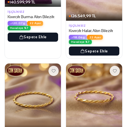
140.599,99 TL
İŞÇILIKSIZ
126.549,99 TL
Kıvırcık Burma Altın Bilezik
20.07g
22 Ayar
İŞÇILIKSIZ
Havaleye %7
Kıvırcık Halat Altın Bilezik
Sepete Ekle
18.06g
22 Ayar
Havaleye %7
Sepete Ekle