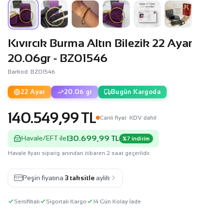
Kıvırcık Burma Altın Bilezik 22 Ayar
20.06gr - BZ01546
Barkod: BZ01546
22 Ayar
20.06 gr
Bugün Kargoda
140.549,99 TL
Canli fiyat
· KDV dahil
130.699,99 TL
Havale/EFT ile
%7 indirim
Havale fiyatı sipariş anından itibaren 2 saat geçerlidir.
Peşin fiyatına
3 taksitle
aylık
Sertifikalı
Sigortalı Kargo
14 Gün Kolay İade