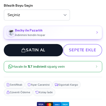
Bilezik Boyu Seçin
Becky ile Pazarlık
İndirimini kendin kopar
SATIN AL
SEPETE EKLE
Havale ile
%7 indirimli
sipariş verin
Sertifikalı
Ayar Garantisi
Sigortalı Kargo
Güvenli Ödeme
Kolay İade
VISA
TROY
AMEX