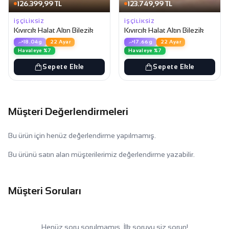
126.399,99 TL
123.749,99 TL
İŞÇILIKSIZ
İŞÇILIKSIZ
Kıvırcık Halat Altın Bilezik
Kıvırcık Halat Altın Bilezik
18.04g
22 Ayar
17.66g
22 Ayar
Havaleye %7
Havaleye %7
Sepete Ekle
Sepete Ekle
Müşteri Değerlendirmeleri
Bu ürün için henüz değerlendirme yapılmamış.
Bu ürünü satın alan müşterilerimiz değerlendirme yazabilir.
Müşteri Soruları
Henüz soru sorulmamış. İlk soruyu siz sorun!