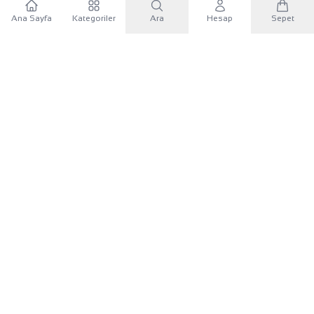
Ana Sayfa
Kategoriler
Ara
Hesap
Sepet
WhatsApp
×
KURUMSAL
Sana özel 500 TL
Mobil uygulamayı indir, ilk alışverişinde
500 TL indirim
KATEGORILER
kuponunu
kullan.
İLETIŞIM
Google Play'den İndir
UYGULAMAYI İNDIR
App Store'dan İndir
Google Play
App Store
Android
iOS
Siteye devam et
Bizi Takip Edin