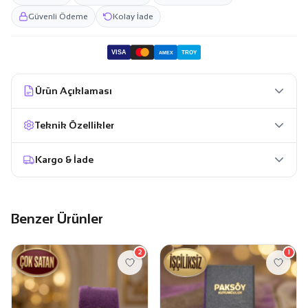
Güvenli Ödeme
Kolay İade
VISA
TROY
AMEX
Ürün Açıklaması
Teknik Özellikler
Kargo & İade
Benzer Ürünler
2
1