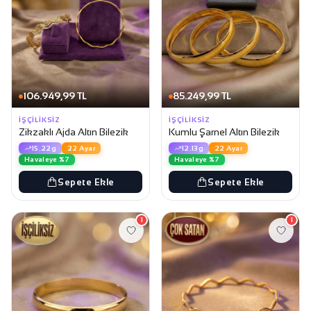
106.949,99 TL
85.249,99 TL
İŞÇILIKSIZ
İŞÇILIKSIZ
Zikzaklı Ajda Altın Bilezik
Kumlu Şarnel Altın Bilezik
15.22g
22 Ayar
12.13g
22 Ayar
Havaleye %7
Havaleye %7
Sepete Ekle
Sepete Ekle
1
1