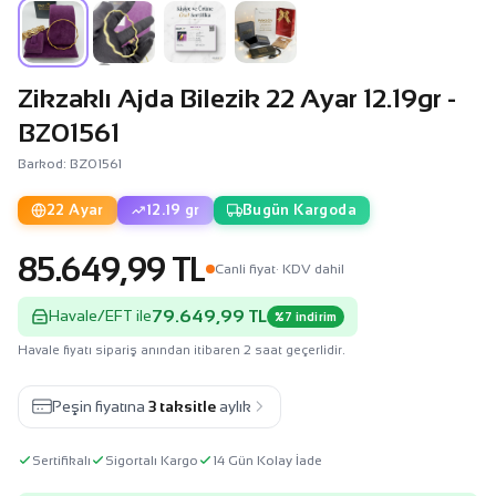
Zikzaklı Ajda Bilezik 22 Ayar 12.19gr -
BZ01561
Barkod: BZ01561
22 Ayar
12.19 gr
Bugün Kargoda
85.649,99 TL
Canli fiyat
· KDV dahil
79.649,99 TL
Havale/EFT ile
%7 indirim
Havale fiyatı sipariş anından itibaren 2 saat geçerlidir.
Peşin fiyatına
3 taksitle
aylık
Sertifikalı
Sigortalı Kargo
14 Gün Kolay İade