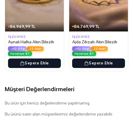
84.949,99 TL
84.749,99 TL
İŞÇILIKSIZ
İŞÇILIKSIZ
Aynalı Halka Altın Bilezik
Ajda Zikzak Altın Bilezik
12.09g
22 Ayar
12.06g
22 Ayar
Havaleye %7
Havaleye %7
Sepete Ekle
Sepete Ekle
Müşteri Değerlendirmeleri
Bu ürün için henüz değerlendirme yapılmamış.
Bu ürünü satın alan müşterilerimiz değerlendirme yazabilir.