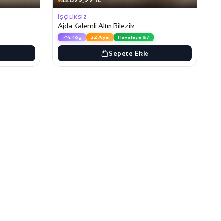
33.699,99 TL
İŞÇILIKSIZ
Ajda Kalemli Altın Bilezik
4.46g
22 Ayar
Havaleye %7
Sepete Ekle