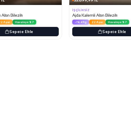
 TL
33.899,99 TL
İŞÇILIKSIZ
Altın Bilezik
Ajda Kalemli Altın Bilezik
22 Ayar
Havaleye %7
4.49g
22 Ayar
Havaleye %7
Sepete Ekle
Sepete Ekle