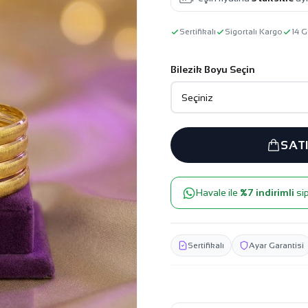
Sertifikalı
Sigortalı Kargo
14 G
Bilezik Boyu Seçin
SAT
Havale ile
%7 indirimli
sip
Sertifikalı
Ayar Garantisi