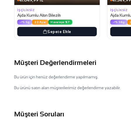
41.049,99 TL
41.549,99
İŞÇILIKSIZ
İŞÇILIKSIZ
Ajda Kumlu Altın Bilezik
Ajda Kumlu 
5.5g
22 Ayar
Havaleye %7
5.58g
Sepete Ekle
Müşteri Değerlendirmeleri
Bu ürün için henüz değerlendirme yapılmamış.
Bu ürünü satın alan müşterilerimiz değerlendirme yazabilir.
Müşteri Soruları