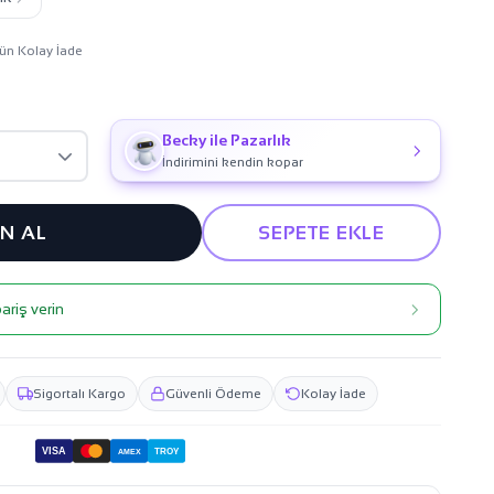
ün Kolay İade
Becky ile Pazarlık
İndirimini kendin kopar
IN AL
SEPETE EKLE
ariş verin
Sigortalı Kargo
Güvenli Ödeme
Kolay İade
VISA
TROY
AMEX