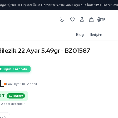
%100 Orijinal Ürün Garantisi
14 Gün Koşulsuz İade
3 Taksit İmkanı
✦
✦
✦
✦
TR
Blog
İletişim
ilezik 22 Ayar 5.49gr - BZ01587
Bugün Kargoda
L
Canli fiyat
· KDV dahil
 TL
%7 indirim
 2 saat geçerlidir.
ık