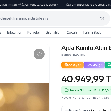
t İmkanı
7/24 WhatsApp Destek
Tüm Siparişlerde Ücretsiz Kargo
✦
✦
e
Bilezikler
Kolyeler
Bileklikler
Çocuk
Takım Setler
Ajda Kumlu Altın B
Barkod: BZ01587
22 Ayar
5.49 gr
40.949,99 T
38.099,99
Havale/EFT ile
Havale fiyatı sipariş anından itibaren
Peşin fiyatına
3 taksitle
ayl