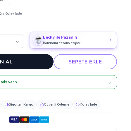
ün Kolay İade
Becky ile Pazarlık
İndirimini kendin kopar
IN AL
SEPETE EKLE
ariş verin
Sigortalı Kargo
Güvenli Ödeme
Kolay İade
VISA
TROY
AMEX