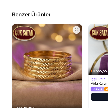
Benzer Ürünler
31.599,99
İŞÇILIKSIZ
Ajda Kaleml
4.21g
2