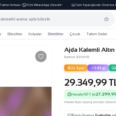
it İmkanı
7/24 WhatsApp Destek
Tüm Siparişlerde Ücretsiz Karg
✦
✦
e
Bilezikler
Kolyeler
Bileklikler
Çocuk
Takım Setler
Ajda Kalemli Altın
Barkod: BZ01592
22 Ayar
3.83 gr
29.349,99 T
27.299,99
Havale/EFT ile
Havale fiyatı sipariş anından itibaren
Peşin fiyatına
3 taksitle
ayl