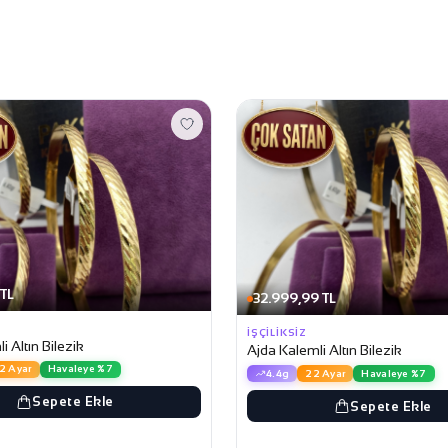
 TL
32.999,99 TL
İŞÇILIKSIZ
i Altın Bilezik
Ajda Kalemli Altın Bilezik
2 Ayar
Havaleye %7
4.4g
22 Ayar
Havaleye %7
Sepete Ekle
Sepete Ekle