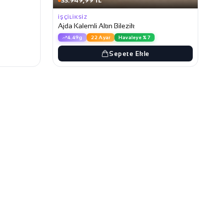
33.949,99 TL
İŞÇILIKSIZ
Ajda Kalemli Altın Bilezik
4.49g
22 Ayar
Havaleye %7
Sepete Ekle