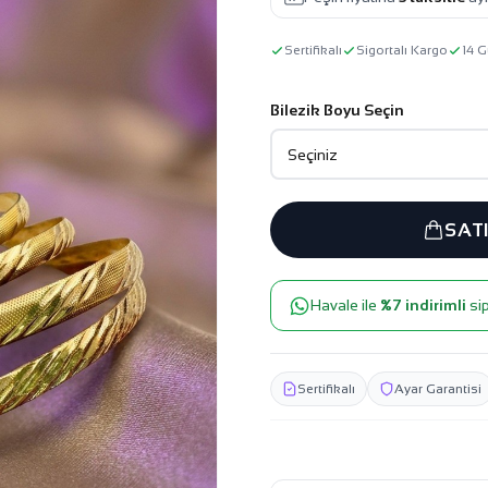
Sertifikalı
Sigortalı Kargo
14 G
Bilezik Boyu Seçin
SAT
Havale ile
%7 indirimli
sip
Sertifikalı
Ayar Garantisi