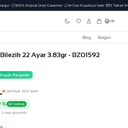
o
%100 Orijinal Ürün Garantisi
14 Gün Koşulsuz İade
3 Taksit İmkanı
✦
✦
✦
TR
Blog
İletişim
 Bilezik 22 Ayar 3.83gr - BZ01592
Bugün Kargoda
L
Canli fiyat
· KDV dahil
 TL
%7 indirim
 2 saat geçerlidir.
ık