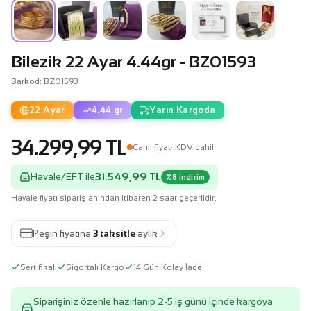
Bilezik 22 Ayar 4.44gr - BZ01593
Barkod: BZ01593
22 Ayar
4.44 gr
Yarın Kargoda
34.299,99 TL
Canli fiyat
· KDV dahil
31.549,99 TL
Havale/EFT ile
%8 indirim
Havale fiyatı sipariş anından itibaren 2 saat geçerlidir.
Peşin fiyatına
3 taksitle
aylık
Sertifikalı
Sigortalı Kargo
14 Gün Kolay İade
Siparişiniz özenle hazırlanıp 2-5 iş günü içinde kargoya