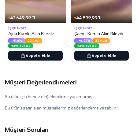
42.649,99 TL
44.899,99 TL
İŞÇILIKSIZ
İŞÇILIKSIZ
Ajda Kumlu Altın Bilezik
Şarnel Kumlu Altın Bilezik
5.61g
22 Ayar
6.27g
22 Ayar
Havaleye %8
Havaleye %8
Sepete Ekle
Sepete Ekle
Müşteri Değerlendirmeleri
Bu ürün için henüz değerlendirme yapılmamış.
Bu ürünü satın alan müşterilerimiz değerlendirme yazabilir.
Müşteri Soruları