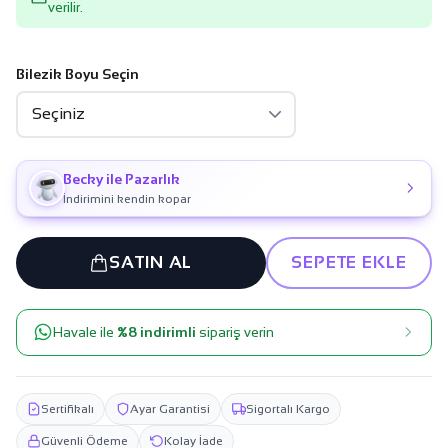
verilir.
Bilezik Boyu Seçin
Becky ile Pazarlık
İndirimini kendin kopar
SATIN AL
SEPETE EKLE
Havale ile
%8 indirimli
sipariş verin
Sertifikalı
Ayar Garantisi
Sigortalı Kargo
Güvenli Ödeme
Kolay İade