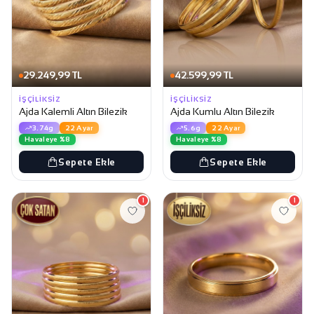
29.249,99 TL
42.599,99 TL
İŞÇILIKSIZ
İŞÇILIKSIZ
Ajda Kalemli Altın Bilezik
Ajda Kumlu Altın Bilezik
3.74g
22 Ayar
5.6g
22 Ayar
Havaleye %8
Havaleye %8
Sepete Ekle
Sepete Ekle
1
1