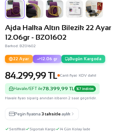
Ajda Halka Altın Bilezik 22 Ayar
12.06gr - BZ01602
Barkod: BZ01602
22 Ayar
12.06 gr
Bugün Kargoda
84.299,99 TL
Canli fiyat
· KDV dahil
78.399,99 TL
Havale/EFT ile
%7 indirim
Havale fiyatı sipariş anından itibaren 2 saat geçerlidir.
Peşin fiyatına
3 taksitle
aylık
Sertifikalı
Sigortalı Kargo
14 Gün Kolay İade