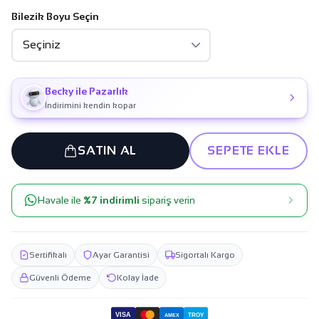
Bilezik Boyu Seçin
Becky ile Pazarlık
İndirimini kendin kopar
SATIN AL
SEPETE EKLE
Havale ile
%7 indirimli
sipariş verin
Sertifikalı
Ayar Garantisi
Sigortalı Kargo
Güvenli Ödeme
Kolay İade
VISA
TROY
AMEX