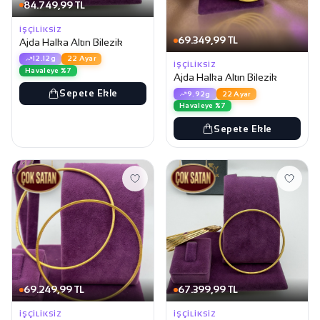
84.749,99 TL
İŞÇILIKSIZ
69.349,99 TL
Ajda Halka Altın Bilezik
12.12g
22 Ayar
İŞÇILIKSIZ
Havaleye %7
Ajda Halka Altın Bilezik
Sepete Ekle
9.92g
22 Ayar
Havaleye %7
Sepete Ekle
69.249,99 TL
67.399,99 TL
İŞÇILIKSIZ
İŞÇILIKSIZ