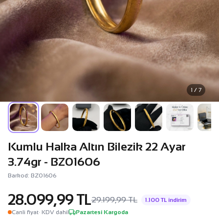
1 / 7
Kumlu Halka Altın Bilezik 22 Ayar
3.74gr - BZ01606
Barkod: BZ01606
28.099,99 TL
29.199,99 TL
1.100 TL indirim
Canli fiyat
· KDV dahil
Pazartesi Kargoda