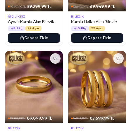
39.299,99 TL
69.949,99 TL
40.799,99 TL
72.649,99 TL
İŞÇILIKSIZ
BILEZIK
Aynalı Kumlu Altın Bilezik
Kumlu Halka Altın Bilezik
5.72g
22 Ayar
10.18g
22 Ayar
Sepete Ekle
Sepete Ekle
89.899,99 TL
83.699,99 TL
93.399,99 TL
86.949,99 TL
BILEZIK
BILEZIK