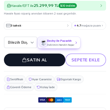
25.299,99 TL
Havale/EFT ile
%10 indirim
Havale fiyatı sipariş anından itibaren 2 saat geçerlidir.
3 taksit
·
★
4.7
mağaza puanı
Becky ile Pazarlık
İndirimini kendin kopar
SATIN AL
SEPETE EKLE
Sertifikalı
Ayar Garantisi
Sigortalı Kargo
Güvenli Ödeme
Kolay İade
VISA
TROY
AMEX