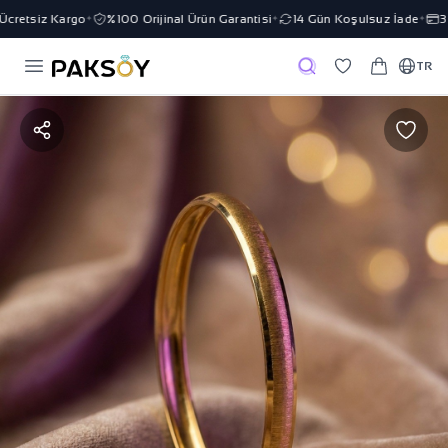
retsiz Kargo
%100 Orijinal Ürün Garantisi
14 Gün Koşulsuz İade
3 T
✦
✦
✦
TR