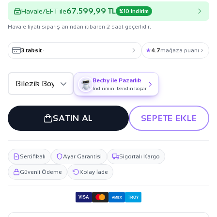
67.599,99 TL
Havale/EFT ile
%10 indirim
Havale fiyatı sipariş anından itibaren 2 saat geçerlidir.
3 taksit
·
★
4.7
mağaza puanı
Becky ile Pazarlık
İndirimini kendin kopar
SATIN AL
SEPETE EKLE
Sertifikalı
Ayar Garantisi
Sigortalı Kargo
Güvenli Ödeme
Kolay İade
VISA
TROY
AMEX