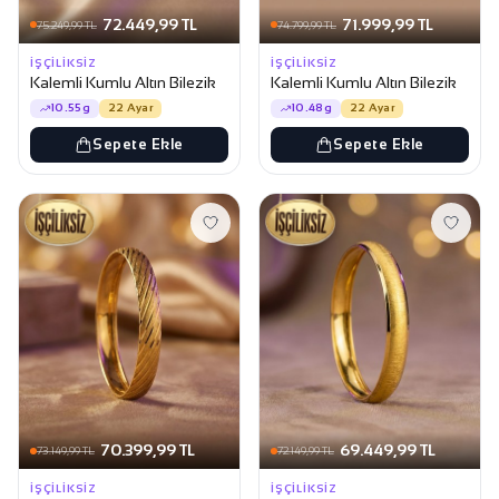
72.449,99 TL
71.999,99 TL
75.249,99 TL
74.799,99 TL
İŞÇILIKSIZ
İŞÇILIKSIZ
Kalemli Kumlu Altın Bilezik
Kalemli Kumlu Altın Bilezik
10.55g
22 Ayar
10.48g
22 Ayar
Sepete Ekle
Sepete Ekle
70.399,99 TL
69.449,99 TL
73.149,99 TL
72.149,99 TL
İŞÇILIKSIZ
İŞÇILIKSIZ