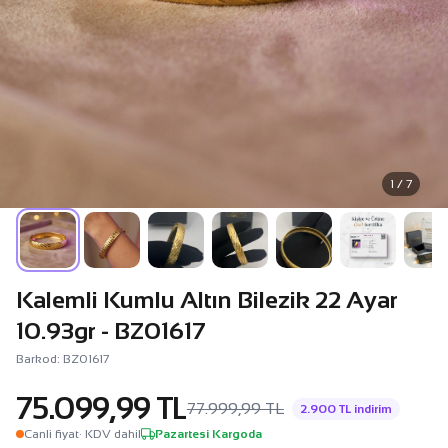
1 / 7
Kalemli Kumlu Altın Bilezik 22 Ayar
10.93gr - BZ01617
Barkod: BZ01617
75.099,99 TL
77.999,99 TL
2.900 TL indirim
Canli fiyat
· KDV dahil
Pazartesi Kargoda