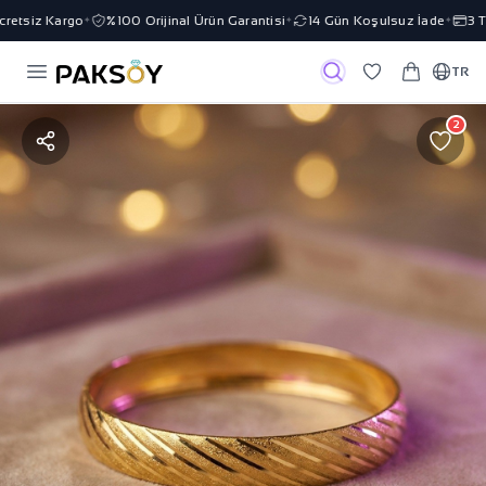
etsiz Kargo
%100 Orijinal Ürün Garantisi
14 Gün Koşulsuz İade
3 Tak
✦
✦
✦
TR
2